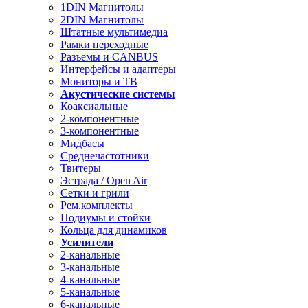
1DIN Магнитолы
2DIN Магнитолы
Штатные мультимедиа
Рамки переходные
Разъемы и CANBUS
Интерфейсы и адаптеры
Мониторы и ТВ
Акустические системы
Коаксиальные
2-компонентные
3-компонентные
Мидбасы
Среднечастотники
Твитеры
Эстрада / Open Air
Сетки и грили
Рем.комплекты
Подиумы и стойки
Кольца для динамиков
Усилители
2-канальные
3-канальные
4-канальные
5-канальные
6-канальные