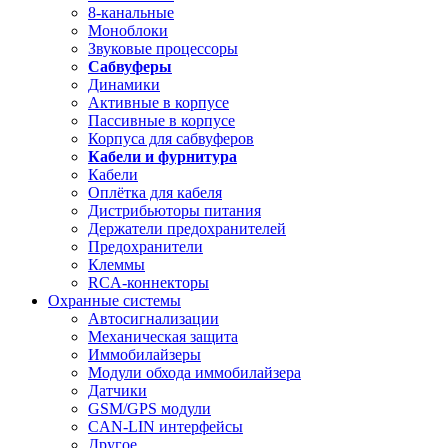
8-канальные
Моноблоки
Звуковые процессоры
Сабвуферы
Динамики
Активные в корпусе
Пассивные в корпусе
Корпуса для сабвуферов
Кабели и фурнитура
Кабели
Оплётка для кабеля
Дистрибьюторы питания
Держатели предохранителей
Предохранители
Клеммы
RCA-коннекторы
Охранные системы
Автосигнализации
Механическая защита
Иммобилайзеры
Модули обхода иммобилайзера
Датчики
GSM/GPS модули
CAN-LIN интерфейсы
Другое