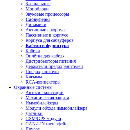
8-канальные
Моноблоки
Звуковые процессоры
Сабвуферы
Динамики
Активные в корпусе
Пассивные в корпусе
Корпуса для сабвуферов
Кабели и фурнитура
Кабели
Оплётка для кабеля
Дистрибьюторы питания
Держатели предохранителей
Предохранители
Клеммы
RCA-коннекторы
Охранные системы
Автосигнализации
Механическая защита
Иммобилайзеры
Модули обхода иммобилайзера
Датчики
GSM/GPS модули
CAN-LIN интерфейсы
Другое