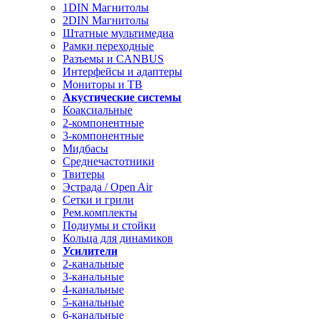
1DIN Магнитолы
2DIN Магнитолы
Штатные мультимедиа
Рамки переходные
Разъемы и CANBUS
Интерфейсы и адаптеры
Мониторы и ТВ
Акустические системы
Коаксиальные
2-компонентные
3-компонентные
Мидбасы
Среднечастотники
Твитеры
Эстрада / Open Air
Сетки и грили
Рем.комплекты
Подиумы и стойки
Кольца для динамиков
Усилители
2-канальные
3-канальные
4-канальные
5-канальные
6-канальные