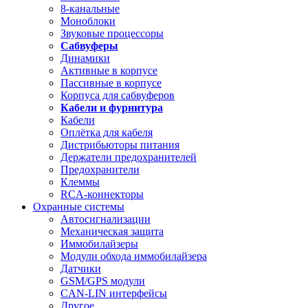
8-канальные
Моноблоки
Звуковые процессоры
Сабвуферы
Динамики
Активные в корпусе
Пассивные в корпусе
Корпуса для сабвуферов
Кабели и фурнитура
Кабели
Оплётка для кабеля
Дистрибьюторы питания
Держатели предохранителей
Предохранители
Клеммы
RCA-коннекторы
Охранные системы
Автосигнализации
Механическая защита
Иммобилайзеры
Модули обхода иммобилайзера
Датчики
GSM/GPS модули
CAN-LIN интерфейсы
Другое