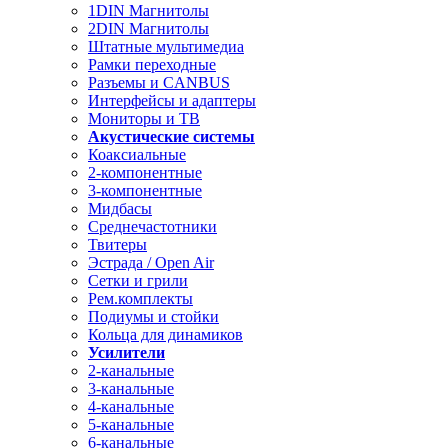
1DIN Магнитолы
2DIN Магнитолы
Штатные мультимедиа
Рамки переходные
Разъемы и CANBUS
Интерфейсы и адаптеры
Мониторы и ТВ
Акустические системы
Коаксиальные
2-компонентные
3-компонентные
Мидбасы
Среднечастотники
Твитеры
Эстрада / Open Air
Сетки и грили
Рем.комплекты
Подиумы и стойки
Кольца для динамиков
Усилители
2-канальные
3-канальные
4-канальные
5-канальные
6-канальные