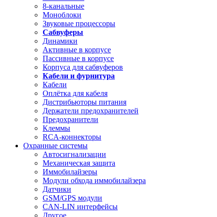
8-канальные
Моноблоки
Звуковые процессоры
Сабвуферы
Динамики
Активные в корпусе
Пассивные в корпусе
Корпуса для сабвуферов
Кабели и фурнитура
Кабели
Оплётка для кабеля
Дистрибьюторы питания
Держатели предохранителей
Предохранители
Клеммы
RCA-коннекторы
Охранные системы
Автосигнализации
Механическая защита
Иммобилайзеры
Модули обхода иммобилайзера
Датчики
GSM/GPS модули
CAN-LIN интерфейсы
Другое