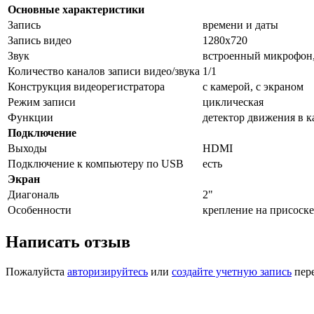
Основные характеристики
Запись
времени и даты
Запись видео
1280x720
Звук
встроенный микрофон
Количество каналов записи видео/звука
1/1
Конструкция видеорегистратора
с камерой, с экраном
Режим записи
циклическая
Функции
детектор движения в к
Подключение
Выходы
HDMI
Подключение к компьютеру по USB
есть
Экран
Диагональ
2"
Особенности
крепление на присоске
Написать отзыв
Пожалуйста
авторизируйтесь
или
создайте учетную запись
пере