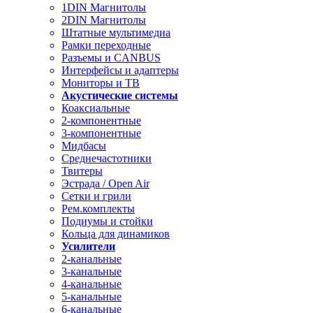
1DIN Магнитолы
2DIN Магнитолы
Штатные мультимедиа
Рамки переходные
Разъемы и CANBUS
Интерфейсы и адаптеры
Мониторы и ТВ
Акустические системы
Коаксиальные
2-компонентные
3-компонентные
Мидбасы
Среднечастотники
Твитеры
Эстрада / Open Air
Сетки и грили
Рем.комплекты
Подиумы и стойки
Кольца для динамиков
Усилители
2-канальные
3-канальные
4-канальные
5-канальные
6-канальные