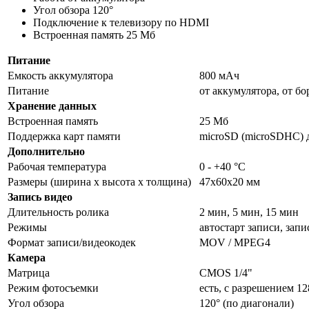
Угол обзора 120°
Подключение к телевизору по HDMI
Встроенная память 25 Мб
Питание
Емкость аккумулятора
800 мАч
Питание
от аккумулятора, от б
Хранение данных
Встроенная память
25 Мб
Поддержка карт памяти
microSD (microSDHC) д
Дополнительно
Рабочая температура
0 - +40 °C
Размеры (ширина x высота x толщина)
47x60x20 мм
Запись видео
Длительность ролика
2 мин, 5 мин, 15 мин
Режимы
автостарт записи, зап
Формат записи/видеокодек
MOV / MPEG4
Камера
Матрица
CMOS 1/4"
Режим фотосъемки
есть, с разрешением 1
Угол обзора
120° (по диагонали)