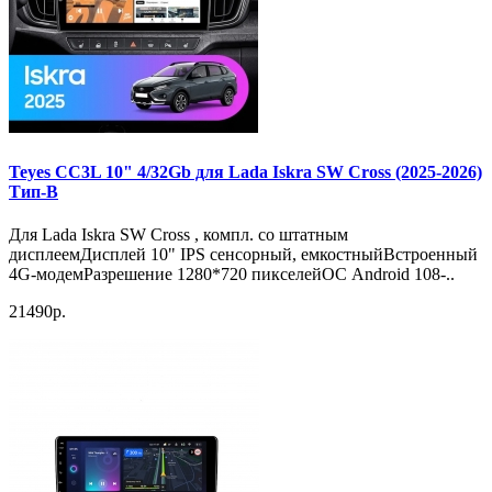
Teyes CC3L 10" 4/32Gb для Lada Iskra SW Cross (2025-2026)
Тип-B
Для Lada Iskra SW Cross , компл. со штатным
дисплеемДисплей 10" IPS сенсорный, емкостныйВстроенный
4G-модемРазрешение 1280*720 пикселейОС Android 108-..
21490р.