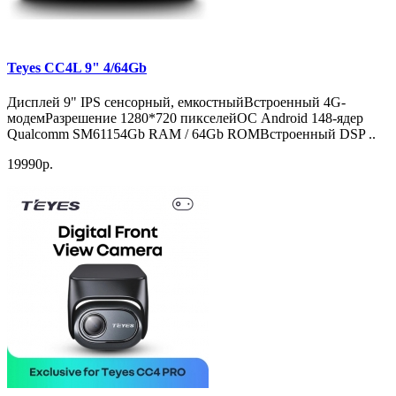
Teyes CC4L 9" 4/64Gb
Дисплей 9" IPS сенсорный, емкостныйВстроенный 4G-
модемРазрешение 1280*720 пикселейОС Android 148-ядер
Qualcomm SM61154Gb RAM / 64Gb ROMВстроенный DSP ..
19990р.