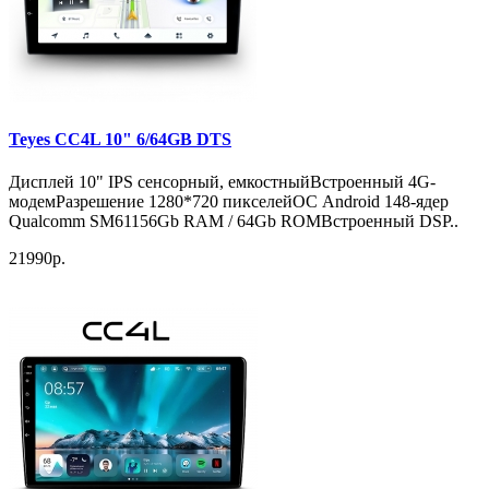
Teyes CC4L 10" 6/64GB DTS
Дисплей 10" IPS сенсорный, емкостныйВстроенный 4G-
модемРазрешение 1280*720 пикселейОС Android 148-ядер
Qualcomm SM61156Gb RAM / 64Gb ROMВстроенный DSP..
21990р.