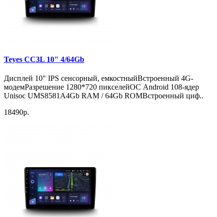
Teyes CC3L 10" 4/64Gb
Дисплей 10" IPS сенсорный, емкостныйВстроенный 4G-
модемРазрешение 1280*720 пикселейОС Android 108-ядер
Unisoc UMS8581A4Gb RAM / 64Gb ROMВстроенный циф..
18490р.