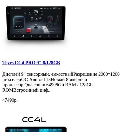
Teyes CC4 PRO 9" 8/128GB
Дисплей 9" сенсорный, емкостныйРазрешение 2000*1200
пикселейОС Android 13Новый 8-ядерный
процессор Qualcomm 64908Gb RAM / 128Gb
ROMВстроенный циф..
47490р.