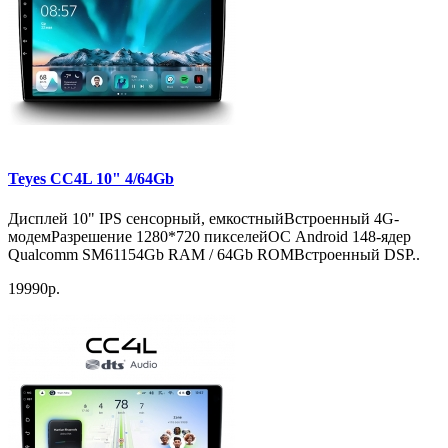
Teyes CC4L 10" 4/64Gb
Дисплей 10" IPS сенсорный, емкостныйВстроенный 4G-
модемРазрешение 1280*720 пикселейОС Android 148-ядер
Qualcomm SM61154Gb RAM / 64Gb ROMВстроенный DSP..
19990р.