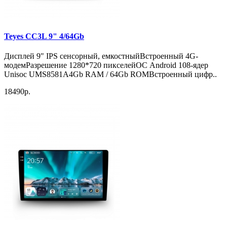
Teyes CC3L 9" 4/64Gb
Дисплей 9" IPS сенсорный, емкостныйВстроенный 4G-
модемРазрешение 1280*720 пикселейОС Android 108-ядер
Unisoc UMS8581A4Gb RAM / 64Gb ROMВстроенный цифр..
18490р.