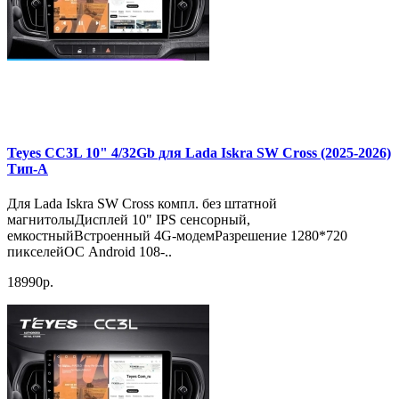
Teyes CC3L 10" 4/32Gb для Lada Iskra SW Cross (2025-2026)
Тип-A
Для Lada Iskra SW Cross компл. без штатной
магнитолыДисплей 10" IPS сенсорный,
емкостныйВстроенный 4G-модемРазрешение 1280*720
пикселейОС Android 108-..
18990р.