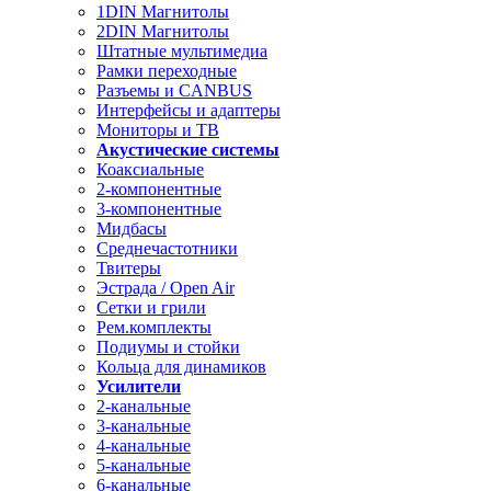
1DIN Магнитолы
2DIN Магнитолы
Штатные мультимедиа
Рамки переходные
Разъемы и CANBUS
Интерфейсы и адаптеры
Мониторы и ТВ
Акустические системы
Коаксиальные
2-компонентные
3-компонентные
Мидбасы
Среднечастотники
Твитеры
Эстрада / Open Air
Сетки и грили
Рем.комплекты
Подиумы и стойки
Кольца для динамиков
Усилители
2-канальные
3-канальные
4-канальные
5-канальные
6-канальные