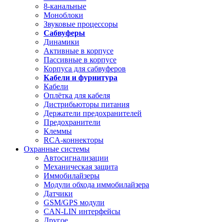
8-канальные
Моноблоки
Звуковые процессоры
Сабвуферы
Динамики
Активные в корпусе
Пассивные в корпусе
Корпуса для сабвуферов
Кабели и фурнитура
Кабели
Оплётка для кабеля
Дистрибьюторы питания
Держатели предохранителей
Предохранители
Клеммы
RCA-коннекторы
Охранные системы
Автосигнализации
Механическая защита
Иммобилайзеры
Модули обхода иммобилайзера
Датчики
GSM/GPS модули
CAN-LIN интерфейсы
Другое