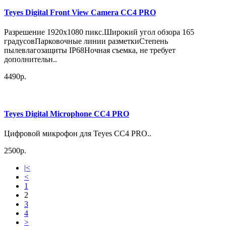
Teyes Digital Front View Camera CC4 PRO
Разрешение 1920х1080 пикс.Широкий угол обзора 165
градусовПарковочные линии разметкиСтепень
пылевлагозащиты IP68Ночная съемка, не требует
дополнительн..
4490р.
Teyes Digital Microphone CC4 PRO
Цифровой микрофон для Teyes CC4 PRO..
2500р.
|<
<
1
2
3
4
>