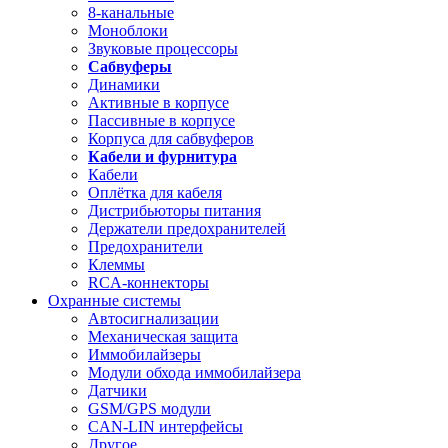
8-канальные
Моноблоки
Звуковые процессоры
Сабвуферы
Динамики
Активные в корпусе
Пассивные в корпусе
Корпуса для сабвуферов
Кабели и фурнитура
Кабели
Оплётка для кабеля
Дистрибьюторы питания
Держатели предохранителей
Предохранители
Клеммы
RCA-коннекторы
Охранные системы
Автосигнализации
Механическая защита
Иммобилайзеры
Модули обхода иммобилайзера
Датчики
GSM/GPS модули
CAN-LIN интерфейсы
Другое