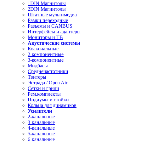
1DIN Магнитолы
2DIN Магнитолы
Штатные мультимедиа
Рамки переходные
Разъемы и CANBUS
Интерфейсы и адаптеры
Мониторы и ТВ
Акустические системы
Коаксиальные
2-компонентные
3-компонентные
Мидбасы
Среднечастотники
Твитеры
Эстрада / Open Air
Сетки и грили
Рем.комплекты
Подиумы и стойки
Кольца для динамиков
Усилители
2-канальные
3-канальные
4-канальные
5-канальные
6-канальные