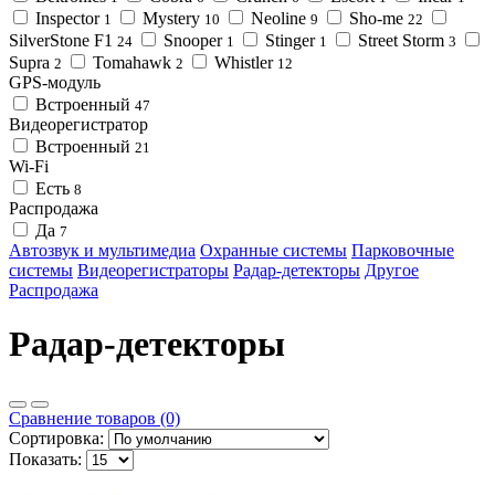
Inspector
Mystery
Neoline
Sho-me
1
10
9
22
SilverStone F1
Snooper
Stinger
Street Storm
24
1
1
3
Supra
Tomahawk
Whistler
2
2
12
GPS-модуль
Встроенный
47
Видеорегистратор
Встроенный
21
Wi-Fi
Есть
8
Распродажа
Да
7
Автозвук и мультимедиа
Охранные системы
Парковочные
системы
Видеорегистраторы
Радар-детекторы
Другое
Распродажа
Радар-детекторы
Сравнение товаров (0)
Сортировка:
Показать: