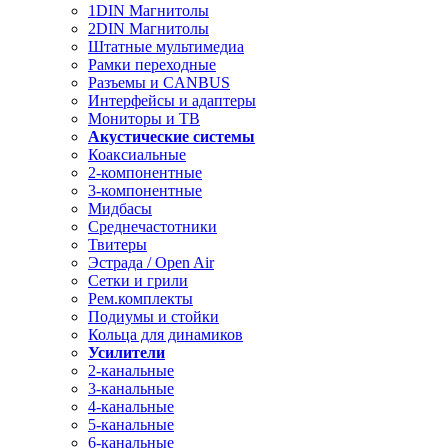
1DIN Магнитолы
2DIN Магнитолы
Штатные мультимедиа
Рамки переходные
Разъемы и CANBUS
Интерфейсы и адаптеры
Мониторы и ТВ
Акустические системы
Коаксиальные
2-компонентные
3-компонентные
Мидбасы
Среднечастотники
Твитеры
Эстрада / Open Air
Сетки и грили
Рем.комплекты
Подиумы и стойки
Кольца для динамиков
Усилители
2-канальные
3-канальные
4-канальные
5-канальные
6-канальные