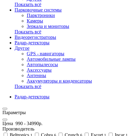
Показать всё
Парковочные системы
Парктроники
Камеры
Зеркала и мониторы
Показать всё
Видеорегистраторы
Радар-детекторы
Другое
GPS - навигаторы
Автомобильные лампы
Автопылесосы
Аксессуары
Антенны
Аккумуляторы и конденсаторы
Показать всё
Радар-детекторы
Параметры
Цена
990
-
34990
р.
Производитель
Beltronics
Cobra
Crunch
Escort
Incar
1
6
6
1
1