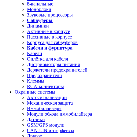
8-канальные
Моноблоки
Звуковые процессоры
Сабвуферы
Динамики
Активные в корпусе
Пассивные в корпусе
Корпуса для сабвуферов
Кабели и фурнитура
Кабели
Оплётка для кабеля
Дистрибьюторы питания
Держатели предохранителей
Предохранители
Клеммы
RCA-коннекторы
Охранные системы
Автосигнализации
Механическая защита
Иммобилайзеры
Модули обхода иммобилайзера
Датчики
GSM/GPS модули
CAN-LIN интерфейсы
Другое