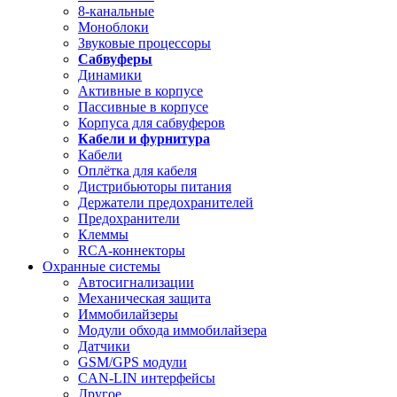
8-канальные
Моноблоки
Звуковые процессоры
Сабвуферы
Динамики
Активные в корпусе
Пассивные в корпусе
Корпуса для сабвуферов
Кабели и фурнитура
Кабели
Оплётка для кабеля
Дистрибьюторы питания
Держатели предохранителей
Предохранители
Клеммы
RCA-коннекторы
Охранные системы
Автосигнализации
Механическая защита
Иммобилайзеры
Модули обхода иммобилайзера
Датчики
GSM/GPS модули
CAN-LIN интерфейсы
Другое