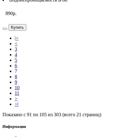
890р.
Купить
|<
<
3
4
5
6
7
8
9
10
11
>
>|
Показано с 91 по 105 из 303 (всего 21 страниц)
Информация