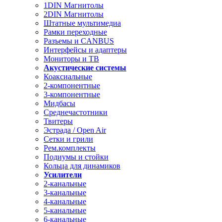
1DIN Магнитолы
2DIN Магнитолы
Штатные мультимедиа
Рамки переходные
Разъемы и CANBUS
Интерфейсы и адаптеры
Мониторы и ТВ
Акустические системы
Коаксиальные
2-компонентные
3-компонентные
Мидбасы
Среднечастотники
Твитеры
Эстрада / Open Air
Сетки и грили
Рем.комплекты
Подиумы и стойки
Кольца для динамиков
Усилители
2-канальные
3-канальные
4-канальные
5-канальные
6-канальные