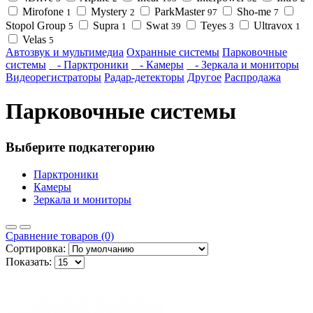
Mirofone
Mystery
ParkMaster
Sho-me
1
2
97
7
Stopol Group
Supra
Swat
Teyes
Ultravox
5
1
39
3
1
Velas
5
Автозвук и мультимедиа
Охранные системы
Парковочные
системы
- Парктроники
- Камеры
- Зеркала и мониторы
Видеорегистраторы
Радар-детекторы
Другое
Распродажа
Парковочные системы
Выберите подкатегорию
Парктроники
Камеры
Зеркала и мониторы
Сравнение товаров (0)
Сортировка:
Показать: