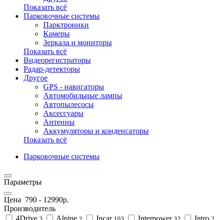
Показать всё
Парковочные системы
Парктроники
Камеры
Зеркала и мониторы
Показать всё
Видеорегистраторы
Радар-детекторы
Другое
GPS - навигаторы
Автомобильные лампы
Автопылесосы
Аксессуары
Антенны
Аккумуляторы и конденсаторы
Показать всё
Парковочные системы
Параметры
Цена
790
-
12990
р.
Производитель
4Drive
Alpine
Incar
Interpower
Intro
3
2
103
32
2