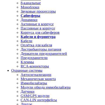
8-канальные
Моноблоки
Звуковые процессоры
Сабвуферы
Динамики
Активные в корпусе
Пассивные в корпусе
Корпуса для сабвуферов
Кабели и фурнитура
Кабели
Оплётка для кабеля
Дистрибьюторы питания
Держатели предохранителей
Предохранители
Клеммы
RCA-коннекторы
Охранные системы
Автосигнализации
Механическая защита
Иммобилайзеры
Модули обхода иммобилайзера
Датчики
GSM/GPS модули
CAN-LIN интерфейсы
Другое