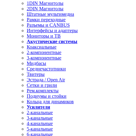
1DIN Магнитолы
2DIN Магнитолы
Штатные мультимедиа
Рамки переходные
Разъемы и CANBUS
Интерфейсы и адаптеры
Мониторы и ТВ
Акустические системы
Коаксиальные
2-компонентные
3-компонентные
Мидбасы
Среднечастотники
Твитеры
Эстрада / Open Air
Сетки и грили
Рем.комплекты
Подиумы и стойки
Кольца для динамиков
Усилители
2-канальные
3-канальные
4-канальные
5-канальные
6-канальные