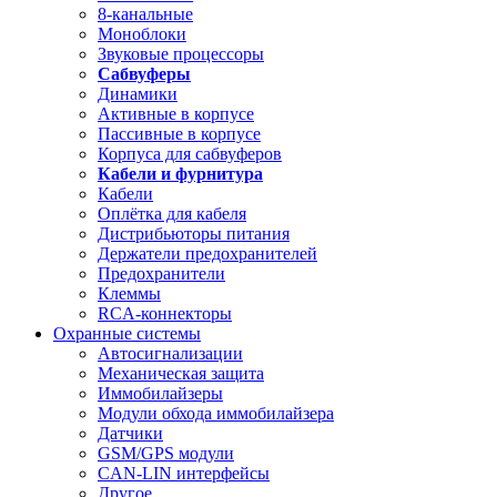
8-канальные
Моноблоки
Звуковые процессоры
Сабвуферы
Динамики
Активные в корпусе
Пассивные в корпусе
Корпуса для сабвуферов
Кабели и фурнитура
Кабели
Оплётка для кабеля
Дистрибьюторы питания
Держатели предохранителей
Предохранители
Клеммы
RCA-коннекторы
Охранные системы
Автосигнализации
Механическая защита
Иммобилайзеры
Модули обхода иммобилайзера
Датчики
GSM/GPS модули
CAN-LIN интерфейсы
Другое