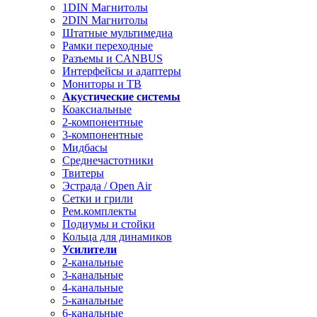
1DIN Магнитолы
2DIN Магнитолы
Штатные мультимедиа
Рамки переходные
Разъемы и CANBUS
Интерфейсы и адаптеры
Мониторы и ТВ
Акустические системы
Коаксиальные
2-компонентные
3-компонентные
Мидбасы
Среднечастотники
Твитеры
Эстрада / Open Air
Сетки и грили
Рем.комплекты
Подиумы и стойки
Кольца для динамиков
Усилители
2-канальные
3-канальные
4-канальные
5-канальные
6-канальные