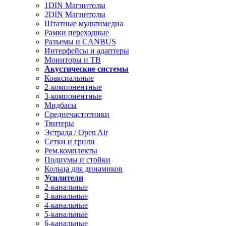
1DIN Магнитолы
2DIN Магнитолы
Штатные мультимедиа
Рамки переходные
Разъемы и CANBUS
Интерфейсы и адаптеры
Мониторы и ТВ
Акустические системы
Коаксиальные
2-компонентные
3-компонентные
Мидбасы
Среднечастотники
Твитеры
Эстрада / Open Air
Сетки и грили
Рем.комплекты
Подиумы и стойки
Кольца для динамиков
Усилители
2-канальные
3-канальные
4-канальные
5-канальные
6-канальные