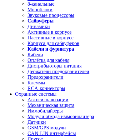
8-канальные
Моноблоки
Звуковые процессоры
Сабвуферы
Динамики
Активные в корпусе
Пассивные в корпусе
Корпуса для сабвуферов
Кабели и фурнитура
Кабели
Оплётка для кабеля
Дистрибьюторы питания
Держатели предохранителей
Предохранители
Клеммы
RCA-коннекторы
Охранные системы
Автосигнализации
Механическая защита
Иммобилайзеры
Модули обхода иммобилайзера
Датчики
GSM/GPS модули
CAN-LIN интерфейсы
Другое