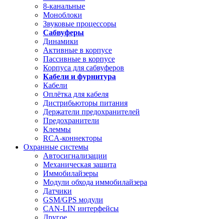
8-канальные
Моноблоки
Звуковые процессоры
Сабвуферы
Динамики
Активные в корпусе
Пассивные в корпусе
Корпуса для сабвуферов
Кабели и фурнитура
Кабели
Оплётка для кабеля
Дистрибьюторы питания
Держатели предохранителей
Предохранители
Клеммы
RCA-коннекторы
Охранные системы
Автосигнализации
Механическая защита
Иммобилайзеры
Модули обхода иммобилайзера
Датчики
GSM/GPS модули
CAN-LIN интерфейсы
Другое