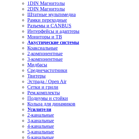
1DIN Магнитолы
2DIN Магнитолы
Штатные мультимедиа
Рамки переходные
Разъемы и CANBUS
Интерфейсы и адаптеры
Мониторы и ТВ
Акустические системы
Коаксиальные
2-компонентные
3-компонентные
Мидбасы
Среднечастотники
Твитеры
Эстрада / Open Air
Сетки и грили
Рем.комплекты
Подиумы и стойки
Кольца для динамиков
Усилители
2-канальные
3-канальные
4-канальные
5-канальные
6-канальные