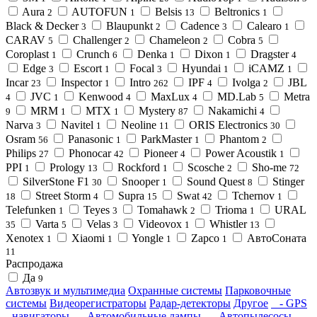
Aura
AUTOFUN
Belsis
Beltronics
2
1
13
1
Black & Decker
Blaupunkt
Cadence
Calearo
3
2
3
1
CARAV
Challenger
Chameleon
Cobra
5
2
2
5
Coroplast
Crunch
Denka
Dixon
Dragster
1
6
1
1
4
Edge
Escort
Focal
Hyundai
iCAMZ
3
1
3
1
1
Incar
Inspector
Intro
IPF
Ivolga
JBL
23
1
262
4
2
JVC
Kenwood
MaxLux
MD.Lab
Metra
4
1
4
4
5
MRM
MTX
Mystery
Nakamichi
9
1
1
87
4
Narva
Navitel
Neoline
ORIS Electronics
3
1
11
30
Osram
Panasonic
ParkMaster
Phantom
56
1
1
2
Philips
Phonocar
Pioneer
Power Acoustik
27
42
4
1
PPI
Prology
Rockford
Scosche
Sho-me
1
13
1
2
72
SilverStone F1
Snooper
Sound Quest
Stinger
30
1
8
Street Storm
Supra
Swat
Tchernov
18
4
15
42
1
Telefunken
Teyes
Tomahawk
Trioma
URAL
1
3
2
1
Varta
Velas
Videovox
Whistler
35
5
3
1
13
Xenotex
Xiaomi
Yongle
Zapco
АвтоСоната
1
1
1
1
11
Распродажа
Да
9
Автозвук и мультимедиа
Охранные системы
Парковочные
системы
Видеорегистраторы
Радар-детекторы
Другое
- GPS
- навигаторы
- Автомобильные лампы
- Автопылесосы
-