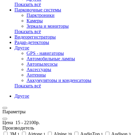
Показать всё
Парковочные системы
Парктроники
Камеры
Зеркала и мониторы
Показать всё
Видеорегистраторы
Радар-детекторы
Другое
GPS - навигаторы
Автомобильные лампы
Автопылесосы
Аксессуары
Антенны
Аккумуляторы и конденсаторы
Показать всё
Другое
Параметры
Цена
15
-
22100
р.
Производитель
3M
Airtone
Alpine
AudioTop
Audison
1
1
20
1
3