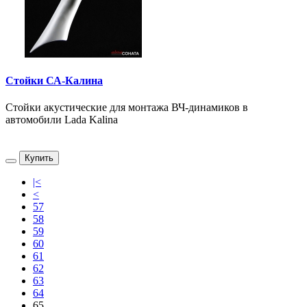
Стойки СА-Калина
Стойки акустические для монтажа ВЧ-динамиков в
автомобили Lada Kalina
Купить
|<
<
57
58
59
60
61
62
63
64
65