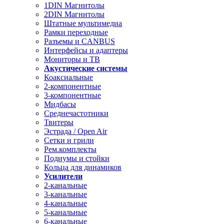
1DIN Магнитолы
2DIN Магнитолы
Штатные мультимедиа
Рамки переходные
Разъемы и CANBUS
Интерфейсы и адаптеры
Мониторы и ТВ
Акустические системы
Коаксиальные
2-компонентные
3-компонентные
Мидбасы
Среднечастотники
Твитеры
Эстрада / Open Air
Сетки и грили
Рем.комплекты
Подиумы и стойки
Кольца для динамиков
Усилители
2-канальные
3-канальные
4-канальные
5-канальные
6-канальные