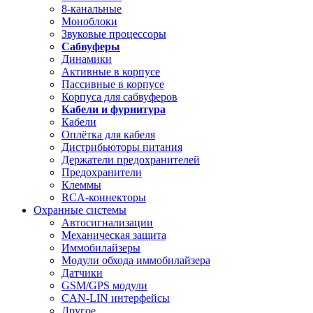
8-канальные
Моноблоки
Звуковые процессоры
Сабвуферы
Динамики
Активные в корпусе
Пассивные в корпусе
Корпуса для сабвуферов
Кабели и фурнитура
Кабели
Оплётка для кабеля
Дистрибьюторы питания
Держатели предохранителей
Предохранители
Клеммы
RCA-коннекторы
Охранные системы
Автосигнализации
Механическая защита
Иммобилайзеры
Модули обхода иммобилайзера
Датчики
GSM/GPS модули
CAN-LIN интерфейсы
Другое