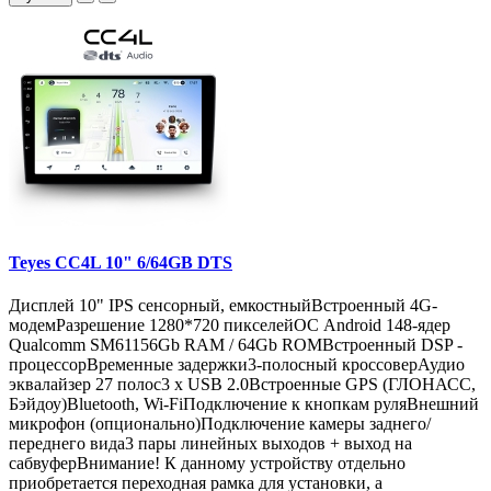
Teyes CC4L 10" 6/64GB DTS
Дисплей 10" IPS сенсорный, емкостныйВстроенный 4G-
модемРазрешение 1280*720 пикселейОС Android 148-ядер
Qualcomm SM61156Gb RAM / 64Gb ROMВстроенный DSP -
процессорВременные задержки3-полосный кроссоверАудио
эквалайзер 27 полос3 x USB 2.0Встроенныe GPS (ГЛОНАСС,
Бэйдоу)Bluetooth, Wi-FiПодключение к кнопкам руляВнешний
микрофон (опционально)Подключение камеры заднего/
переднего вида3 пары линейных выходов + выход на
сабвуферВнимание! К данному устройству отдельно
приобретается переходная рамка для установки, а