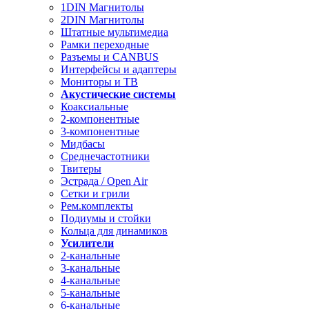
1DIN Магнитолы
2DIN Магнитолы
Штатные мультимедиа
Рамки переходные
Разъемы и CANBUS
Интерфейсы и адаптеры
Мониторы и ТВ
Акустические системы
Коаксиальные
2-компонентные
3-компонентные
Мидбасы
Среднечастотники
Твитеры
Эстрада / Open Air
Сетки и грили
Рем.комплекты
Подиумы и стойки
Кольца для динамиков
Усилители
2-канальные
3-канальные
4-канальные
5-канальные
6-канальные