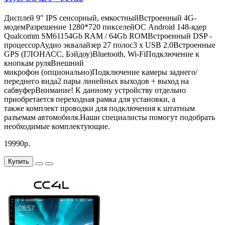
Дисплей 9" IPS сенсорный, емкостныйВстроенный 4G-
модемРазрешение 1280*720 пикселейОС Android 148-ядер
Qualcomm SM61154Gb RAM / 64Gb ROMВстроенный DSP -
процессорАудио эквалайзер 27 полос3 x USB 2.0Встроенныe
GPS (ГЛОНАСС, Бэйдоу)Bluetooth, Wi-FiПодключение к
кнопкам руляВнешний
микрофон (опционально)Подключение камеры заднего/
переднего вида2 пары линейных выходов + выход на
сабвуферВнимание! К данному устройству отдельно
приобретается переходная рамка для установки, а
также комплект проводки для подключения к штатным
разъемам автомобиля.Наши специалисты помогут подобрать
необходимые комплектующие.
19990р.
Купить