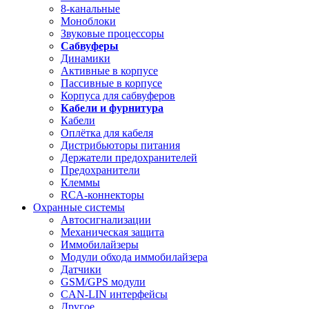
8-канальные
Моноблоки
Звуковые процессоры
Сабвуферы
Динамики
Активные в корпусе
Пассивные в корпусе
Корпуса для сабвуферов
Кабели и фурнитура
Кабели
Оплётка для кабеля
Дистрибьюторы питания
Держатели предохранителей
Предохранители
Клеммы
RCA-коннекторы
Охранные системы
Автосигнализации
Механическая защита
Иммобилайзеры
Модули обхода иммобилайзера
Датчики
GSM/GPS модули
CAN-LIN интерфейсы
Другое