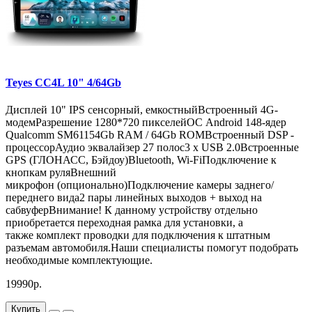
Teyes CC4L 10" 4/64Gb
Дисплей 10" IPS сенсорный, емкостныйВстроенный 4G-
модемРазрешение 1280*720 пикселейОС Android 148-ядер
Qualcomm SM61154Gb RAM / 64Gb ROMВстроенный DSP -
процессорАудио эквалайзер 27 полос3 x USB 2.0Встроенныe
GPS (ГЛОНАСС, Бэйдоу)Bluetooth, Wi-FiПодключение к
кнопкам руляВнешний
микрофон (опционально)Подключение камеры заднего/
переднего вида2 пары линейных выходов + выход на
сабвуферВнимание! К данному устройству отдельно
приобретается переходная рамка для установки, а
также комплект проводки для подключения к штатным
разъемам автомобиля.Наши специалисты помогут подобрать
необходимые комплектующие.
19990р.
Купить