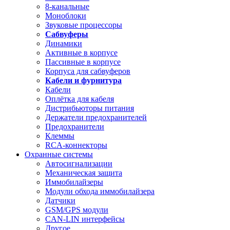
8-канальные
Моноблоки
Звуковые процессоры
Сабвуферы
Динамики
Активные в корпусе
Пассивные в корпусе
Корпуса для сабвуферов
Кабели и фурнитура
Кабели
Оплётка для кабеля
Дистрибьюторы питания
Держатели предохранителей
Предохранители
Клеммы
RCA-коннекторы
Охранные системы
Автосигнализации
Механическая защита
Иммобилайзеры
Модули обхода иммобилайзера
Датчики
GSM/GPS модули
CAN-LIN интерфейсы
Другое