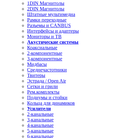
1DIN Магнитолы
2DIN Магнитолы
Штатные мультимедиа
Рамки переходные
Разъемы и CANBUS
Интерфейсы и адаптеры
Мониторы и ТВ
Акустические системы
Коаксиальные
2-компонентные
3-компонентные
Мидбасы
Среднечастотники
Твитеры
Эстрада / Open Air
Сетки и грили
Рем.комплекты
Подиумы и стойки
Кольца для динамиков
Усилители
2-канальные
3-канальные
4-канальные
5-канальные
6-канальные