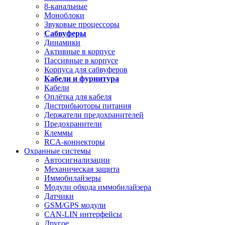
8-канальные
Моноблоки
Звуковые процессоры
Сабвуферы
Динамики
Активные в корпусе
Пассивные в корпусе
Корпуса для сабвуферов
Кабели и фурнитура
Кабели
Оплётка для кабеля
Дистрибьюторы питания
Держатели предохранителей
Предохранители
Клеммы
RCA-коннекторы
Охранные системы
Автосигнализации
Механическая защита
Иммобилайзеры
Модули обхода иммобилайзера
Датчики
GSM/GPS модули
CAN-LIN интерфейсы
Другое