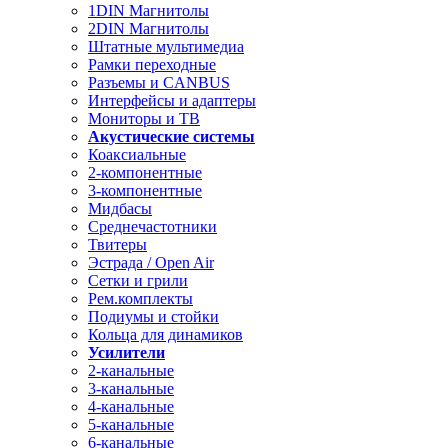
1DIN Магнитолы
2DIN Магнитолы
Штатные мультимедиа
Рамки переходные
Разъемы и CANBUS
Интерфейсы и адаптеры
Мониторы и ТВ
Акустические системы
Коаксиальные
2-компонентные
3-компонентные
Мидбасы
Среднечастотники
Твитеры
Эстрада / Open Air
Сетки и грили
Рем.комплекты
Подиумы и стойки
Кольца для динамиков
Усилители
2-канальные
3-канальные
4-канальные
5-канальные
6-канальные