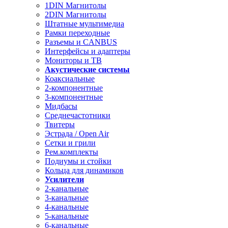
1DIN Магнитолы
2DIN Магнитолы
Штатные мультимедиа
Рамки переходные
Разъемы и CANBUS
Интерфейсы и адаптеры
Мониторы и ТВ
Акустические системы
Коаксиальные
2-компонентные
3-компонентные
Мидбасы
Среднечастотники
Твитеры
Эстрада / Open Air
Сетки и грили
Рем.комплекты
Подиумы и стойки
Кольца для динамиков
Усилители
2-канальные
3-канальные
4-канальные
5-канальные
6-канальные