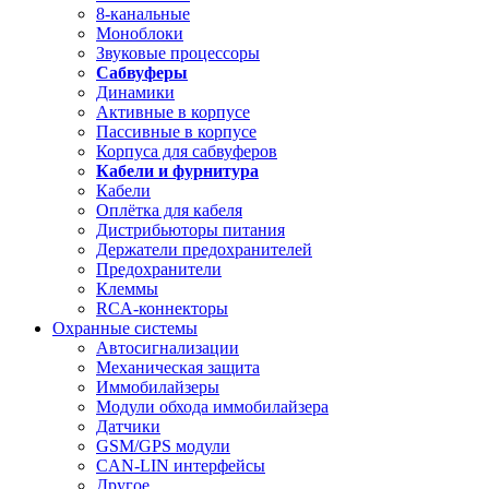
8-канальные
Моноблоки
Звуковые процессоры
Сабвуферы
Динамики
Активные в корпусе
Пассивные в корпусе
Корпуса для сабвуферов
Кабели и фурнитура
Кабели
Оплётка для кабеля
Дистрибьюторы питания
Держатели предохранителей
Предохранители
Клеммы
RCA-коннекторы
Охранные системы
Автосигнализации
Механическая защита
Иммобилайзеры
Модули обхода иммобилайзера
Датчики
GSM/GPS модули
CAN-LIN интерфейсы
Другое