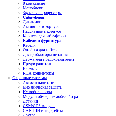
8-канальные
Моноблоки
Звуковые процессоры
Сабвуферы
Динамики
Активные в корпусе
Пассивные в корпусе
Корпуса для сабвуферов
Кабели и фурнитура
Кабели
Оплётка для кабеля
Дистрибьюторы питания
Держатели предохранителей
Предохранители
Клеммы
RCA-коннекторы
Охранные системы
Автосигнализации
Механическая защита
Иммобилайзеры
Модули обхода иммобилайзера
Датчики
GSM/GPS модули
CAN-LIN интерфейсы
Другое