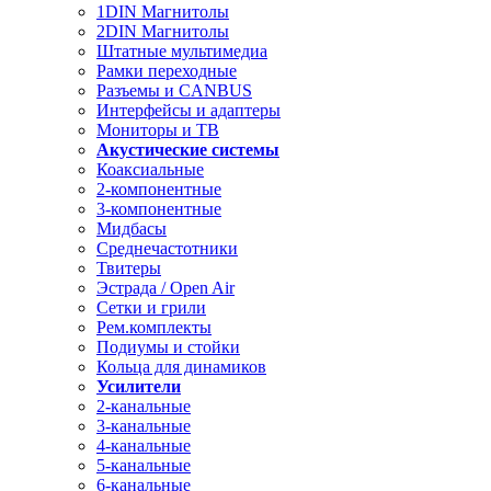
1DIN Магнитолы
2DIN Магнитолы
Штатные мультимедиа
Рамки переходные
Разъемы и CANBUS
Интерфейсы и адаптеры
Мониторы и ТВ
Акустические системы
Коаксиальные
2-компонентные
3-компонентные
Мидбасы
Среднечастотники
Твитеры
Эстрада / Open Air
Сетки и грили
Рем.комплекты
Подиумы и стойки
Кольца для динамиков
Усилители
2-канальные
3-канальные
4-канальные
5-канальные
6-канальные