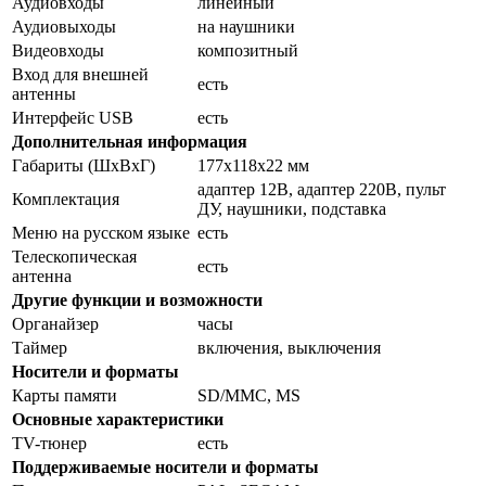
Аудиовходы
линейный
Аудиовыходы
на наушники
Видеовходы
композитный
Вход для внешней
есть
антенны
Интерфейс USB
есть
Дополнительная информация
Габариты (ШхВхГ)
177x118x22 мм
адаптер 12В, адаптер 220В, пульт
Комплектация
ДУ, наушники, подставка
Меню на русском языке
есть
Телескопическая
есть
антенна
Другие функции и возможности
Органайзер
часы
Таймер
включения, выключения
Носители и форматы
Карты памяти
SD/MMC, MS
Основные характеристики
TV-тюнер
есть
Поддерживаемые носители и форматы