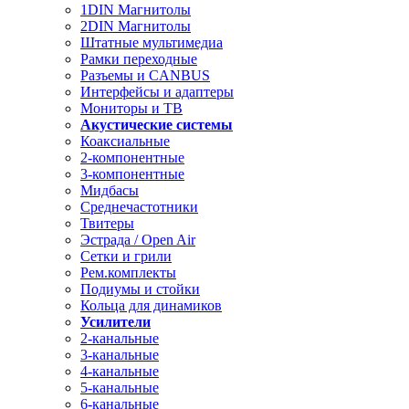
1DIN Магнитолы
2DIN Магнитолы
Штатные мультимедиа
Рамки переходные
Разъемы и CANBUS
Интерфейсы и адаптеры
Мониторы и ТВ
Акустические системы
Коаксиальные
2-компонентные
3-компонентные
Мидбасы
Среднечастотники
Твитеры
Эстрада / Open Air
Сетки и грили
Рем.комплекты
Подиумы и стойки
Кольца для динамиков
Усилители
2-канальные
3-канальные
4-канальные
5-канальные
6-канальные