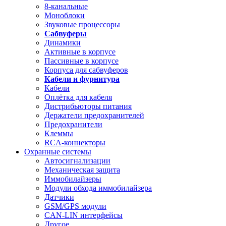
8-канальные
Моноблоки
Звуковые процессоры
Сабвуферы
Динамики
Активные в корпусе
Пассивные в корпусе
Корпуса для сабвуферов
Кабели и фурнитура
Кабели
Оплётка для кабеля
Дистрибьюторы питания
Держатели предохранителей
Предохранители
Клеммы
RCA-коннекторы
Охранные системы
Автосигнализации
Механическая защита
Иммобилайзеры
Модули обхода иммобилайзера
Датчики
GSM/GPS модули
CAN-LIN интерфейсы
Другое