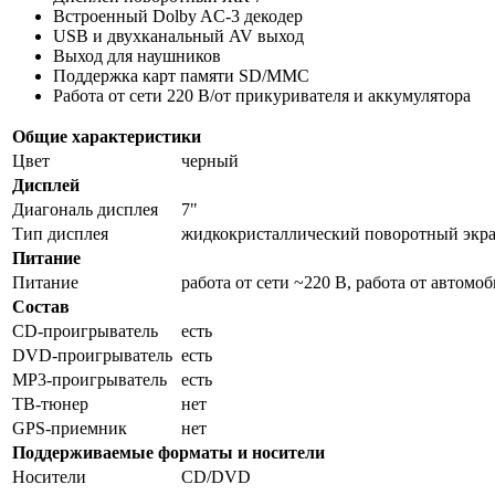
Встроенный Dolby AC-3 декодер
USB и двухканальный AV выход
Выход для наушников
Поддержка карт памяти SD/MMC
Работа от сети 220 В/от прикуривателя и аккумулятора
Общие характеристики
Цвет
черный
Дисплей
Диагональ дисплея
7"
Тип дисплея
жидкокристаллический поворотный экра
Питание
Питание
работа от сети ~220 В, работа от автомо
Состав
CD-проигрыватель
есть
DVD-проигрыватель
есть
MP3-проигрыватель
есть
ТВ-тюнер
нет
GPS-приемник
нет
Поддерживаемые форматы и носители
Носители
CD/DVD