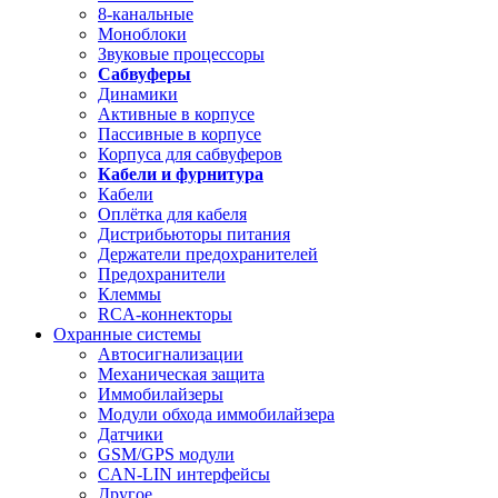
8-канальные
Моноблоки
Звуковые процессоры
Сабвуферы
Динамики
Активные в корпусе
Пассивные в корпусе
Корпуса для сабвуферов
Кабели и фурнитура
Кабели
Оплётка для кабеля
Дистрибьюторы питания
Держатели предохранителей
Предохранители
Клеммы
RCA-коннекторы
Охранные системы
Автосигнализации
Механическая защита
Иммобилайзеры
Модули обхода иммобилайзера
Датчики
GSM/GPS модули
CAN-LIN интерфейсы
Другое