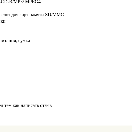
-CD-R/MP3/ MPEG4
, слот для карт памяти SD/MMC
ики
 питания, сумка
д тем как написать отзыв