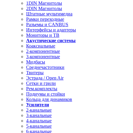
1DIN Магнитолы
2DIN Магнитолы
Штатные мультимедиа
Рамки переходные
Разъемы и CANBUS
Интерфейсы и адаптеры
Мониторы и ТВ
Акустические системы
Коаксиальные
2-компонентные
3-компонентные
Мидбасы
Среднечастотники
Твитеры
Эстрада / Open Air
Сетки и грили
Рем.комплекты
Подиумы и стойки
Кольца для динамиков
Усилители
2-канальные
3-канальные
4-канальные
5-канальные
6-канальные