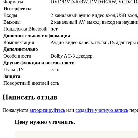
Форматы
DVD/DVD-R/RW, DVD+R/RW, VCD/CD
Интерфейсы
Входы
2-канальный аудио-видео вход,USB вход
Выходы
2 канальный AV выход, выход на наушн
Поддержка Bluetooth
нет
Дополнительная информация
Комплектация
Аудио-видео кабель, пульт ДУ, адаптеры
Дополнительно
Особенности
Dolby AC-3 декодер;
Другие функции и возможности
Пульт ДУ
есть
Защита
Поворотный дисплей
есть
Написать отзыв
Пожалуйста
авторизируйтесь
или
создайте учетную запись
пере
Цену нужно уточнить.