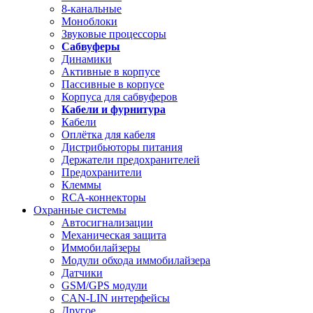
8-канальные
Моноблоки
Звуковые процессоры
Сабвуферы
Динамики
Активные в корпусе
Пассивные в корпусе
Корпуса для сабвуферов
Кабели и фурнитура
Кабели
Оплётка для кабеля
Дистрибьюторы питания
Держатели предохранителей
Предохранители
Клеммы
RCA-коннекторы
Охранные системы
Автосигнализации
Механическая защита
Иммобилайзеры
Модули обхода иммобилайзера
Датчики
GSM/GPS модули
CAN-LIN интерфейсы
Другое