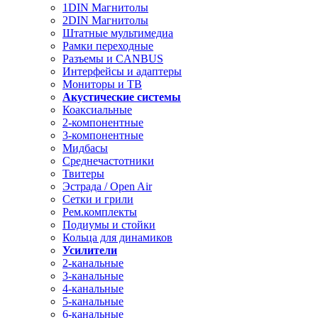
1DIN Магнитолы
2DIN Магнитолы
Штатные мультимедиа
Рамки переходные
Разъемы и CANBUS
Интерфейсы и адаптеры
Мониторы и ТВ
Акустические системы
Коаксиальные
2-компонентные
3-компонентные
Мидбасы
Среднечастотники
Твитеры
Эстрада / Open Air
Сетки и грили
Рем.комплекты
Подиумы и стойки
Кольца для динамиков
Усилители
2-канальные
3-канальные
4-канальные
5-канальные
6-канальные