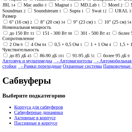
JBL
Mac audio
Magnat
MD.Lab
Morel
14
3
1
1
2
Soundmax
Soundstream
Supra
Swat
URAL
2
1
1
12
3
Размер
6" (16 см)
8" (20 см)
9" (23 см)
10" (25 см)
2
34
1
54
Номинальная мощность
до 150 Вт
151 - 300 Вт
301 - 500 Вт
более 
33
98
43
Сопротивление
2 Ом
4 Ом
0,5 + 0,5 Ом
1 + 1 Ом
1,5 + 
9
84
1
4
Чувствительность
до 85 дБ
86-90 дБ
91-95 дБ
более 95 дБ
45
101
51
9
Автозвук и мультимедиа
- Автомагнитолы
- Автомобильная 
стойки
- Рамки переходные
Охранные системы
Парковочные 
Сабвуферы
Выберите подкатегорию
Корпуса для сабвуферов
Сабвуферные динамики
Активные в корпусе
Пассивные в корпусе