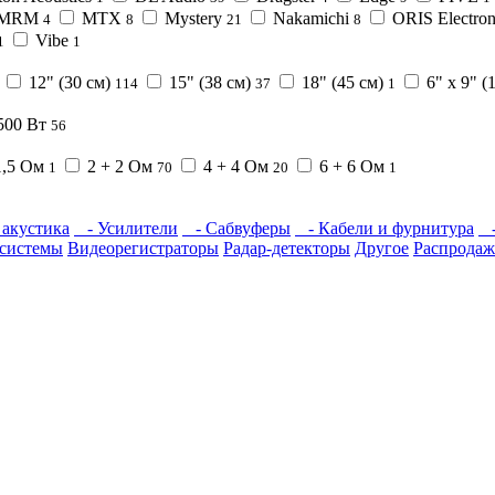
MRM
MTX
Mystery
Nakamichi
ORIS Electron
4
8
21
8
Vibe
1
1
12" (30 см)
15" (38 см)
18" (45 см)
6" х 9" (
114
37
1
500 Вт
56
1,5 Ом
2 + 2 Ом
4 + 4 Ом
6 + 6 Ом
1
70
20
1
акустика
- Усилители
- Сабвуферы
- Кабели и фурнитура
-
системы
Видеорегистраторы
Радар-детекторы
Другое
Распродаж