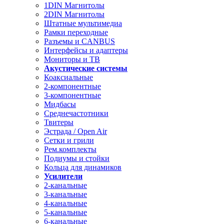
1DIN Магнитолы
2DIN Магнитолы
Штатные мультимедиа
Рамки переходные
Разъемы и CANBUS
Интерфейсы и адаптеры
Мониторы и ТВ
Акустические системы
Коаксиальные
2-компонентные
3-компонентные
Мидбасы
Среднечастотники
Твитеры
Эстрада / Open Air
Сетки и грили
Рем.комплекты
Подиумы и стойки
Кольца для динамиков
Усилители
2-канальные
3-канальные
4-канальные
5-канальные
6-канальные