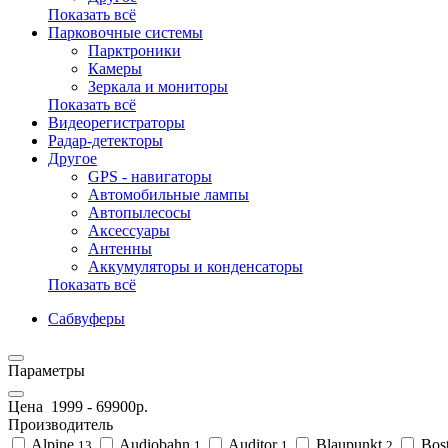
Показать всё
Парковочные системы
Парктроники
Камеры
Зеркала и мониторы
Показать всё
Видеорегистраторы
Радар-детекторы
Другое
GPS - навигаторы
Автомобильные лампы
Автопылесосы
Аксессуары
Антенны
Аккумуляторы и конденсаторы
Показать всё
Сабвуферы
Параметры
Цена
1999
-
69900
р.
Производитель
Alpine
Audiobahn
Auditor
Blaupunkt
Bost
13
1
1
2