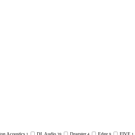
on Acoustics
DL Audio
Dragster
Edge
FIVE
1
39
4
9
1