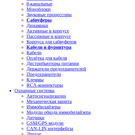
8-канальные
Моноблоки
Звуковые процессоры
Сабвуферы
Динамики
Активные в корпусе
Пассивные в корпусе
Корпуса для сабвуферов
Кабели и фурнитура
Кабели
Оплётка для кабеля
Дистрибьюторы питания
Держатели предохранителей
Предохранители
Клеммы
RCA-коннекторы
Охранные системы
Автосигнализации
Механическая защита
Иммобилайзеры
Модули обхода иммобилайзера
Датчики
GSM/GPS модули
CAN-LIN интерфейсы
Другое