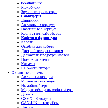
8-канальные
Моноблоки
Звуковые процессоры
Сабвуферы
Динамики
Активные в корпусе
Пассивные в корпусе
Корпуса для сабвуферов
Кабели и фурнитура
Кабели
Оплётка для кабеля
Дистрибьюторы питания
Держатели предохранителей
Предохранители
Клеммы
RCA-коннекторы
Охранные системы
Автосигнализации
Механическая защита
Иммобилайзеры
Модули обхода иммобилайзера
Датчики
GSM/GPS модули
CAN-LIN интерфейсы
Другое