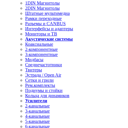
1DIN Магнитолы
2DIN Магнитолы
Штатные мультимедиа
Рамки переходные
Разъемы и CANBUS
Интерфейсы и адаптеры
Мониторы и ТВ
Акустические системы
Коаксиальные
2-компонентные
3-компонентные
Мидбасы
Среднечастотники
Твитеры
Эстрада / Open Air
Сетки и грили
Рем.комплекты
Подиумы и стойки
Кольца для динамиков
Усилители
2-канальные
3-канальные
4-канальные
5-канальные
6-канальные