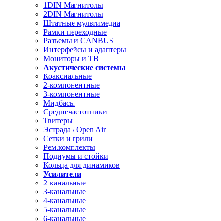
1DIN Магнитолы
2DIN Магнитолы
Штатные мультимедиа
Рамки переходные
Разъемы и CANBUS
Интерфейсы и адаптеры
Мониторы и ТВ
Акустические системы
Коаксиальные
2-компонентные
3-компонентные
Мидбасы
Среднечастотники
Твитеры
Эстрада / Open Air
Сетки и грили
Рем.комплекты
Подиумы и стойки
Кольца для динамиков
Усилители
2-канальные
3-канальные
4-канальные
5-канальные
6-канальные