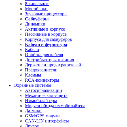
8-канальные
Моноблоки
Звуковые процессоры
Сабвуферы
Динамики
Активные в корпусе
Пассивные в корпусе
Корпуса для сабвуферов
Кабели и фурнитура
Кабели
Оплётка для кабеля
Дистрибьюторы питания
Держатели предохранителей
Предохранители
Клеммы
RCA-коннекторы
Охранные системы
Автосигнализации
Механическая защита
Иммобилайзеры
Модули обхода иммобилайзера
Датчики
GSM/GPS модули
CAN-LIN интерфейсы
Другое