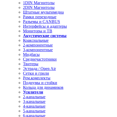
1DIN Магнитолы
2DIN Магнитолы
Штатные мультимедиа
Рамки переходные
Разъемы и CANBUS
Интерфейсы и адаптеры
Мониторы и ТВ
Акустические системы
Коаксиальные
2-компонентные
3-компонентные
Мидбасы
Среднечастотники
Твитеры
Эстрада / Open Air
Сетки и грили
Рем.комплекты
Подиумы и стойки
Кольца для динамиков
Усилители
2-канальные
3-канальные
4-канальные
5-канальные
6-канальные