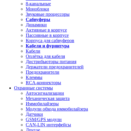
8-канальные
Моноблоки
Звуковые процессоры
Сабвуферы
Динамики
Активные в корпусе
Пассивные в корпусе
Корпуса для сабвуферов
Кабели и фурнитура
Кабели
Оплётка для кабеля
Дистрибьюторы питания
Держатели предохранителей
Предохранители
Клеммы
RCA-коннекторы
Охранные системы
Автосигнализации
Механическая защита
Иммобилайзеры
Модули обхода иммобилайзера
Датчики
GSM/GPS модули
CAN-LIN интерфейсы
Другое