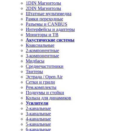
1DIN Магнитолы
2DIN Магнитолы
Штатные мультимедиа
Рамки переходные
Разъемы и CANBUS
Интерфейсы и адаптеры
Мониторы и ТВ
Акустические системы
Коаксиальные
2-компонентные
3-компонентные
Мидбасы
Среднечастотники
Твитеры
Эстрада / Open Air
Сетки и грили
Рем.комплекты
Подиумы и стойки
Кольца для динамиков
Усилители
2-канальные
3-канальные
4-канальные
5-канальные
6-канальные