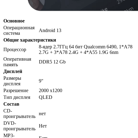
Основное
Операционная
Android 13
система
Общие характеристики
8-ядер 2.7ГГц 64 бит Qualcomm 6490, 1*A78
Процессор
2.7G + 3*A78 2.4G + 4*A55 1.9G 6nm
Оперативная
DDR5 12 Gb
память
Дисплей
Размеры
9"
дисплея
Разрешение
2000 x1200
Тип дисплея
QLED
Состав
CD-
нет
проигрыватель
DVD-
Нет
проигрыватель
MP3-