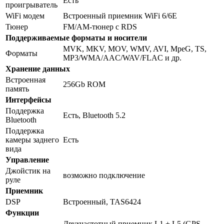
Есть
проигрыватель
WiFi модем
Встроенный приемник WiFi 6/6E
Тюнер
FM/AM-тюнер с RDS
Поддерживаемые форматы и носители
MVK, MKV, MOV, WMV, AVI, MpeG, TS,
Форматы
MP3/WMA/AAC/WAV/FLAC и др.
Хранение данных
Встроенная
256Gb ROM
память
Интерфейсы
Поддержка
Есть, Bluetooth 5.2
Bluetooth
Поддержка
камеры заднего
Есть
вида
Управление
Джойстик на
возможно подключение
руле
Приемник
DSP
Встроенный, TAS6424
Функции
Двухчастотный приемник L1 + L5 (GPS,