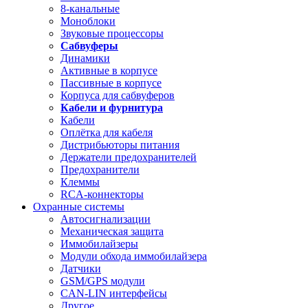
8-канальные
Моноблоки
Звуковые процессоры
Сабвуферы
Динамики
Активные в корпусе
Пассивные в корпусе
Корпуса для сабвуферов
Кабели и фурнитура
Кабели
Оплётка для кабеля
Дистрибьюторы питания
Держатели предохранителей
Предохранители
Клеммы
RCA-коннекторы
Охранные системы
Автосигнализации
Механическая защита
Иммобилайзеры
Модули обхода иммобилайзера
Датчики
GSM/GPS модули
CAN-LIN интерфейсы
Другое