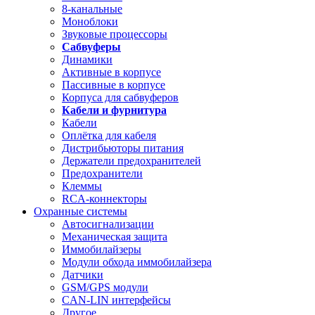
8-канальные
Моноблоки
Звуковые процессоры
Сабвуферы
Динамики
Активные в корпусе
Пассивные в корпусе
Корпуса для сабвуферов
Кабели и фурнитура
Кабели
Оплётка для кабеля
Дистрибьюторы питания
Держатели предохранителей
Предохранители
Клеммы
RCA-коннекторы
Охранные системы
Автосигнализации
Механическая защита
Иммобилайзеры
Модули обхода иммобилайзера
Датчики
GSM/GPS модули
CAN-LIN интерфейсы
Другое