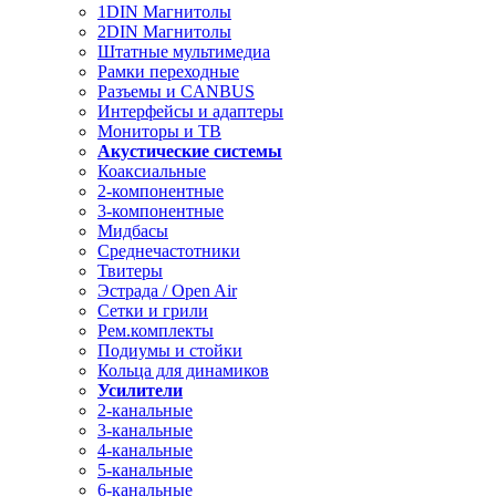
1DIN Магнитолы
2DIN Магнитолы
Штатные мультимедиа
Рамки переходные
Разъемы и CANBUS
Интерфейсы и адаптеры
Мониторы и ТВ
Акустические системы
Коаксиальные
2-компонентные
3-компонентные
Мидбасы
Среднечастотники
Твитеры
Эстрада / Open Air
Сетки и грили
Рем.комплекты
Подиумы и стойки
Кольца для динамиков
Усилители
2-канальные
3-канальные
4-канальные
5-канальные
6-канальные