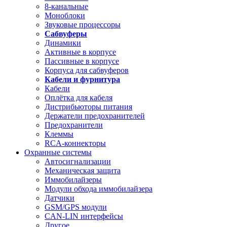
8-канальные
Моноблоки
Звуковые процессоры
Сабвуферы
Динамики
Активные в корпусе
Пассивные в корпусе
Корпуса для сабвуферов
Кабели и фурнитура
Кабели
Оплётка для кабеля
Дистрибьюторы питания
Держатели предохранителей
Предохранители
Клеммы
RCA-коннекторы
Охранные системы
Автосигнализации
Механическая защита
Иммобилайзеры
Модули обхода иммобилайзера
Датчики
GSM/GPS модули
CAN-LIN интерфейсы
Другое