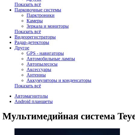
Показать всё
Парковочные системы
Парктроники
Камеры
Зеркала и мониторы
Показать всё
Видеорегистраторы
Радар-детекторы
Другое
GPS - навигаторы
Автомобильные лампы
Автопылесосы
Аксессуары
Антенны
Аккумуляторы и конденсаторы
Показать всё
Автомагнитолы
Android планшеты
Мультимедийная система Teye