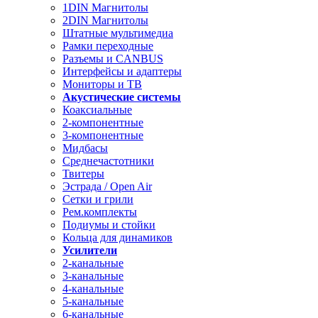
1DIN Магнитолы
2DIN Магнитолы
Штатные мультимедиа
Рамки переходные
Разъемы и CANBUS
Интерфейсы и адаптеры
Мониторы и ТВ
Акустические системы
Коаксиальные
2-компонентные
3-компонентные
Мидбасы
Среднечастотники
Твитеры
Эстрада / Open Air
Сетки и грили
Рем.комплекты
Подиумы и стойки
Кольца для динамиков
Усилители
2-канальные
3-канальные
4-канальные
5-канальные
6-канальные