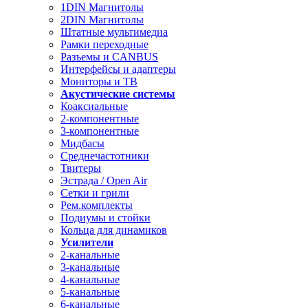
1DIN Магнитолы
2DIN Магнитолы
Штатные мультимедиа
Рамки переходные
Разъемы и CANBUS
Интерфейсы и адаптеры
Мониторы и ТВ
Акустические системы
Коаксиальные
2-компонентные
3-компонентные
Мидбасы
Среднечастотники
Твитеры
Эстрада / Open Air
Сетки и грили
Рем.комплекты
Подиумы и стойки
Кольца для динамиков
Усилители
2-канальные
3-канальные
4-канальные
5-канальные
6-канальные