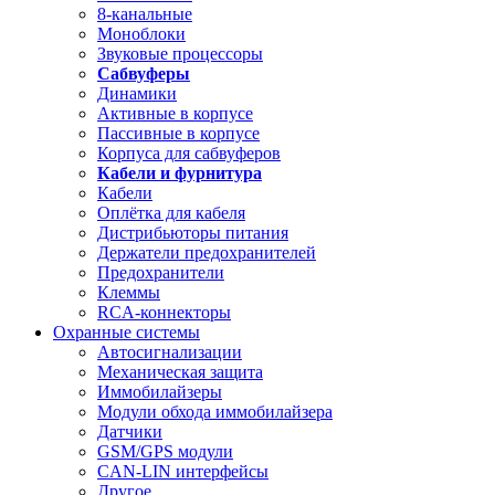
8-канальные
Моноблоки
Звуковые процессоры
Сабвуферы
Динамики
Активные в корпусе
Пассивные в корпусе
Корпуса для сабвуферов
Кабели и фурнитура
Кабели
Оплётка для кабеля
Дистрибьюторы питания
Держатели предохранителей
Предохранители
Клеммы
RCA-коннекторы
Охранные системы
Автосигнализации
Механическая защита
Иммобилайзеры
Модули обхода иммобилайзера
Датчики
GSM/GPS модули
CAN-LIN интерфейсы
Другое