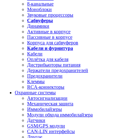
8-канальные
Моноблоки
Звуковые процессоры
Сабвуферы
Динамики
Активные в корпусе
Пассивные в корпусе
Корпуса для сабвуферов
Кабели и фурнитура
Кабели
Оплётка для кабеля
Дистрибьюторы питания
Держатели предохранителей
Предохранители
Клеммы
RCA-коннекторы
Охранные системы
Автосигнализации
Механическая защита
Иммобилайзеры
Модули обхода иммобилайзера
Датчики
GSM/GPS модули
CAN-LIN интерфейсы
Другое