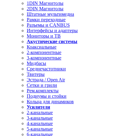
1DIN Магнитолы
2DIN Магнитолы
Штатные мультимедиа
Рамки переходные
Разъемы и CANBUS
Интерфейсы и адаптеры
Мониторы и ТВ
Акустические системы
Коаксиальные
2-компонентные
3-компонентные
Мидбасы
Среднечастотники
Твитеры
Эстрада / Open Air
Сетки и грили
Рем.комплекты
Подиумы и стойки
Кольца для динамиков
Усилители
2-канальные
3-канальные
4-канальные
5-канальные
6-канальные