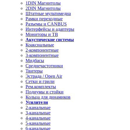
1DIN Магнитолы
2DIN Магнитолы
Штатные мультимедиа
Рамки переходные
Разъемы и CANBUS
Интерфейсы и адаптеры
Мониторы и ТВ
Акустические системы
Коаксиальные
2-компонентные
3-компонентные
Мидбасы
Среднечастотники
Твитеры
Эстрада / Open Air
Сетки и грили
Рем.комплекты
Подиумы и стойки
Кольца для динамиков
Усилители
2-канальные
3-канальные
4-канальные
5-канальные
6-канальные