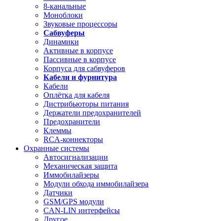
8-канальные
Моноблоки
Звуковые процессоры
Сабвуферы
Динамики
Активные в корпусе
Пассивные в корпусе
Корпуса для сабвуферов
Кабели и фурнитура
Кабели
Оплётка для кабеля
Дистрибьюторы питания
Держатели предохранителей
Предохранители
Клеммы
RCA-коннекторы
Охранные системы
Автосигнализации
Механическая защита
Иммобилайзеры
Модули обхода иммобилайзера
Датчики
GSM/GPS модули
CAN-LIN интерфейсы
Другое