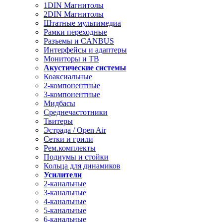
1DIN Магнитолы
2DIN Магнитолы
Штатные мультимедиа
Рамки переходные
Разъемы и CANBUS
Интерфейсы и адаптеры
Мониторы и ТВ
Акустические системы
Коаксиальные
2-компонентные
3-компонентные
Мидбасы
Среднечастотники
Твитеры
Эстрада / Open Air
Сетки и грили
Рем.комплекты
Подиумы и стойки
Кольца для динамиков
Усилители
2-канальные
3-канальные
4-канальные
5-канальные
6-канальные