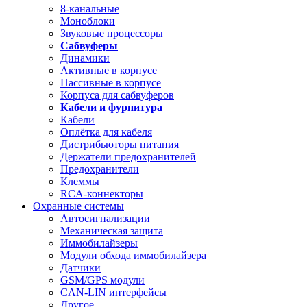
8-канальные
Моноблоки
Звуковые процессоры
Сабвуферы
Динамики
Активные в корпусе
Пассивные в корпусе
Корпуса для сабвуферов
Кабели и фурнитура
Кабели
Оплётка для кабеля
Дистрибьюторы питания
Держатели предохранителей
Предохранители
Клеммы
RCA-коннекторы
Охранные системы
Автосигнализации
Механическая защита
Иммобилайзеры
Модули обхода иммобилайзера
Датчики
GSM/GPS модули
CAN-LIN интерфейсы
Другое