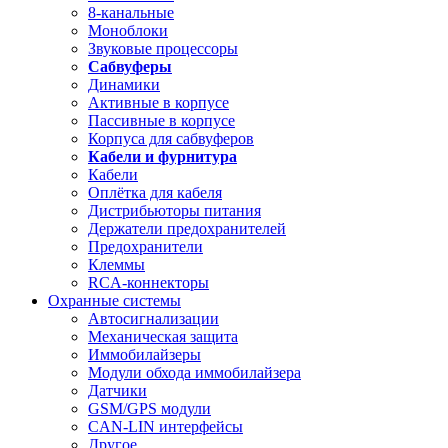
8-канальные
Моноблоки
Звуковые процессоры
Сабвуферы
Динамики
Активные в корпусе
Пассивные в корпусе
Корпуса для сабвуферов
Кабели и фурнитура
Кабели
Оплётка для кабеля
Дистрибьюторы питания
Держатели предохранителей
Предохранители
Клеммы
RCA-коннекторы
Охранные системы
Автосигнализации
Механическая защита
Иммобилайзеры
Модули обхода иммобилайзера
Датчики
GSM/GPS модули
CAN-LIN интерфейсы
Другое