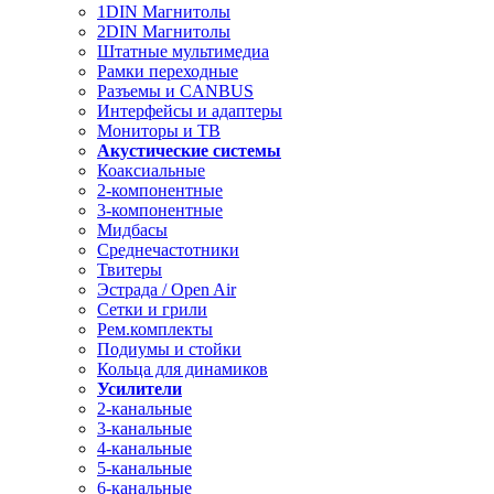
1DIN Магнитолы
2DIN Магнитолы
Штатные мультимедиа
Рамки переходные
Разъемы и CANBUS
Интерфейсы и адаптеры
Мониторы и ТВ
Акустические системы
Коаксиальные
2-компонентные
3-компонентные
Мидбасы
Среднечастотники
Твитеры
Эстрада / Open Air
Сетки и грили
Рем.комплекты
Подиумы и стойки
Кольца для динамиков
Усилители
2-канальные
3-канальные
4-канальные
5-канальные
6-канальные