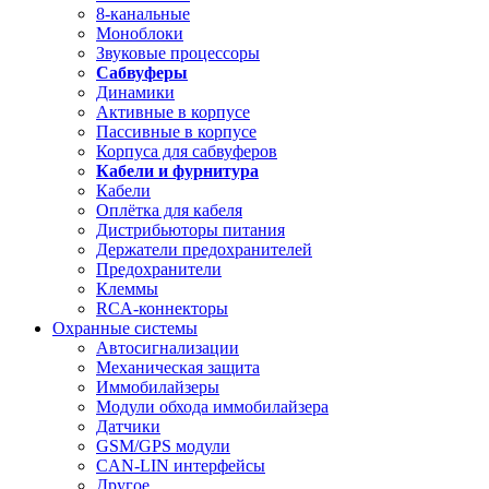
8-канальные
Моноблоки
Звуковые процессоры
Сабвуферы
Динамики
Активные в корпусе
Пассивные в корпусе
Корпуса для сабвуферов
Кабели и фурнитура
Кабели
Оплётка для кабеля
Дистрибьюторы питания
Держатели предохранителей
Предохранители
Клеммы
RCA-коннекторы
Охранные системы
Автосигнализации
Механическая защита
Иммобилайзеры
Модули обхода иммобилайзера
Датчики
GSM/GPS модули
CAN-LIN интерфейсы
Другое