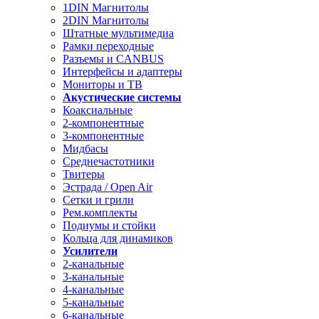
1DIN Магнитолы
2DIN Магнитолы
Штатные мультимедиа
Рамки переходные
Разъемы и CANBUS
Интерфейсы и адаптеры
Мониторы и ТВ
Акустические системы
Коаксиальные
2-компонентные
3-компонентные
Мидбасы
Среднечастотники
Твитеры
Эстрада / Open Air
Сетки и грили
Рем.комплекты
Подиумы и стойки
Кольца для динамиков
Усилители
2-канальные
3-канальные
4-канальные
5-канальные
6-канальные