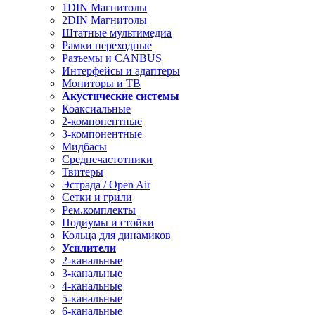
1DIN Магнитолы
2DIN Магнитолы
Штатные мультимедиа
Рамки переходные
Разъемы и CANBUS
Интерфейсы и адаптеры
Мониторы и ТВ
Акустические системы
Коаксиальные
2-компонентные
3-компонентные
Мидбасы
Среднечастотники
Твитеры
Эстрада / Open Air
Сетки и грили
Рем.комплекты
Подиумы и стойки
Кольца для динамиков
Усилители
2-канальные
3-канальные
4-канальные
5-канальные
6-канальные