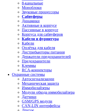
8-канальные
Моноблоки
Звуковые процессоры
Сабвуферы
Динамики
Активные в корпусе
Пассивные в корпусе
Корпуса для сабвуферов
Кабели и фурнитура
Кабели
Оплётка для кабеля
Дистрибьюторы питания
Держатели предохранителей
Предохранители
Клеммы
RCA-коннекторы
Охранные системы
Автосигнализации
Механическая защита
Иммобилайзеры
Модули обхода иммобилайзера
Датчики
GSM/GPS модули
CAN-LIN интерфейсы
Другое