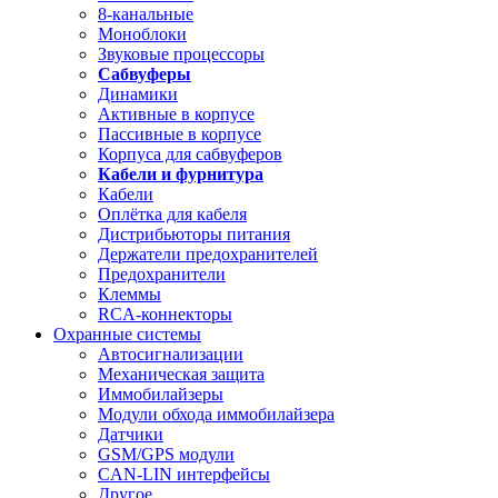
8-канальные
Моноблоки
Звуковые процессоры
Сабвуферы
Динамики
Активные в корпусе
Пассивные в корпусе
Корпуса для сабвуферов
Кабели и фурнитура
Кабели
Оплётка для кабеля
Дистрибьюторы питания
Держатели предохранителей
Предохранители
Клеммы
RCA-коннекторы
Охранные системы
Автосигнализации
Механическая защита
Иммобилайзеры
Модули обхода иммобилайзера
Датчики
GSM/GPS модули
CAN-LIN интерфейсы
Другое