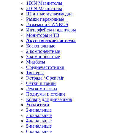
1DIN Магнитолы
2DIN Магнитолы
Штатные мультимедиа
Рамки переходные
Разъемы и CANBUS
Интерфейсы и адаптеры
Мониторы и ТВ
Акустические системы
Коаксиальные
2-компонентные
3-компонентные
Мидбасы
Среднечастотники
Твитеры
Эстрада / Open Air
Сетки и грили
Рем.комплекты
Подиумы и стойки
Кольца для динамиков
Усилители
2-канальные
3-канальные
4-канальные
5-канальные
6-канальные