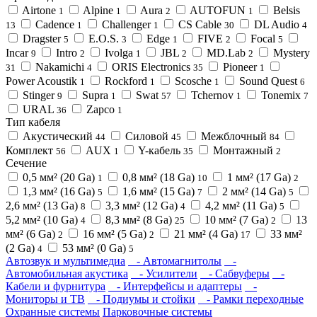
Airtone
Alpine
Aura
AUTOFUN
Belsis
1
1
2
1
Cadence
Challenger
CS Cable
DL Audio
13
1
1
30
4
Dragster
E.O.S.
Edge
FIVE
Focal
5
3
1
2
5
Incar
Intro
Ivolga
JBL
MD.Lab
Mystery
9
2
1
2
2
Nakamichi
ORIS Electronics
Pioneer
31
4
35
1
Power Acoustik
Rockford
Scosche
Sound Quest
1
1
1
6
Stinger
Supra
Swat
Tchernov
Tonemix
9
1
57
1
7
URAL
Zapco
36
1
Тип кабеля
Акустический
Силовой
Межблочный
44
45
84
Комплект
AUX
Y-кабель
Монтажный
56
1
35
2
Сечение
0,5 мм² (20 Ga)
0,8 мм² (18 Ga)
1 мм² (17 Ga)
1
10
2
1,3 мм² (16 Ga)
1,6 мм² (15 Ga)
2 мм² (14 Ga)
5
7
5
2,6 мм² (13 Ga)
3,3 мм² (12 Ga)
4,2 мм² (11 Ga)
8
4
5
5,2 мм² (10 Ga)
8,3 мм² (8 Ga)
10 мм² (7 Ga)
13
4
25
2
мм² (6 Ga)
16 мм² (5 Ga)
21 мм² (4 Ga)
33 мм²
2
2
17
(2 Ga)
53 мм² (0 Ga)
4
5
Автозвук и мультимедиа
- Автомагнитолы
-
Автомобильная акустика
- Усилители
- Сабвуферы
-
Кабели и фурнитура
- Интерфейсы и адаптеры
-
Мониторы и ТВ
- Подиумы и стойки
- Рамки переходные
Охранные системы
Парковочные системы