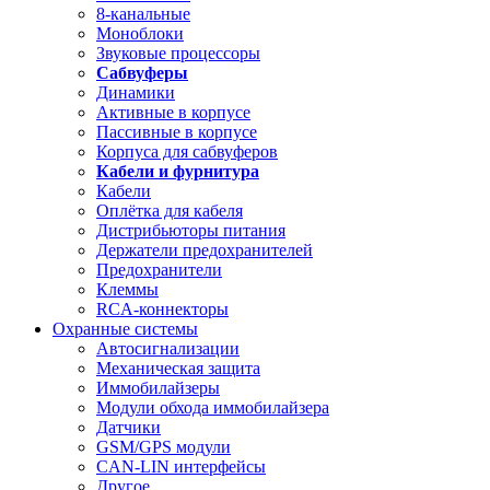
8-канальные
Моноблоки
Звуковые процессоры
Сабвуферы
Динамики
Активные в корпусе
Пассивные в корпусе
Корпуса для сабвуферов
Кабели и фурнитура
Кабели
Оплётка для кабеля
Дистрибьюторы питания
Держатели предохранителей
Предохранители
Клеммы
RCA-коннекторы
Охранные системы
Автосигнализации
Механическая защита
Иммобилайзеры
Модули обхода иммобилайзера
Датчики
GSM/GPS модули
CAN-LIN интерфейсы
Другое