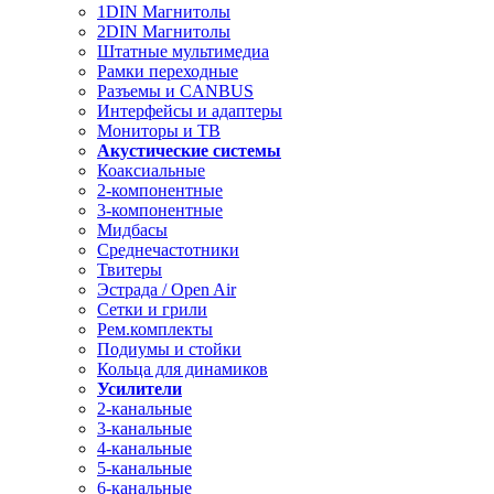
1DIN Магнитолы
2DIN Магнитолы
Штатные мультимедиа
Рамки переходные
Разъемы и CANBUS
Интерфейсы и адаптеры
Мониторы и ТВ
Акустические системы
Коаксиальные
2-компонентные
3-компонентные
Мидбасы
Среднечастотники
Твитеры
Эстрада / Open Air
Сетки и грили
Рем.комплекты
Подиумы и стойки
Кольца для динамиков
Усилители
2-канальные
3-канальные
4-канальные
5-канальные
6-канальные