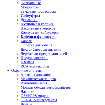
8-канальные
Моноблоки
Звуковые процессоры
Сабвуферы
Динамики
Активные в корпусе
Пассивные в корпусе
Корпуса для сабвуферов
Кабели и фурнитура
Кабели
Оплётка для кабеля
Дистрибьюторы питания
Держатели предохранителей
Предохранители
Клеммы
RCA-коннекторы
Охранные системы
Автосигнализации
Механическая защита
Иммобилайзеры
Модули обхода иммобилайзера
Датчики
GSM/GPS модули
CAN-LIN интерфейсы
Другое