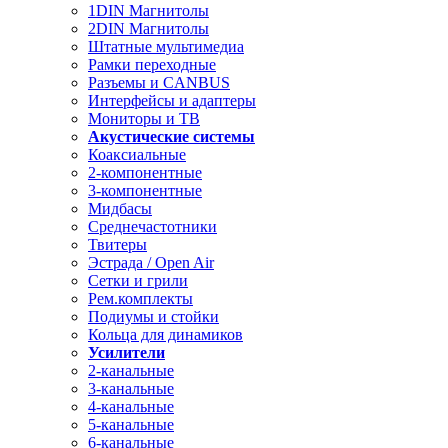
1DIN Магнитолы
2DIN Магнитолы
Штатные мультимедиа
Рамки переходные
Разъемы и CANBUS
Интерфейсы и адаптеры
Мониторы и ТВ
Акустические системы
Коаксиальные
2-компонентные
3-компонентные
Мидбасы
Среднечастотники
Твитеры
Эстрада / Open Air
Сетки и грили
Рем.комплекты
Подиумы и стойки
Кольца для динамиков
Усилители
2-канальные
3-канальные
4-канальные
5-канальные
6-канальные