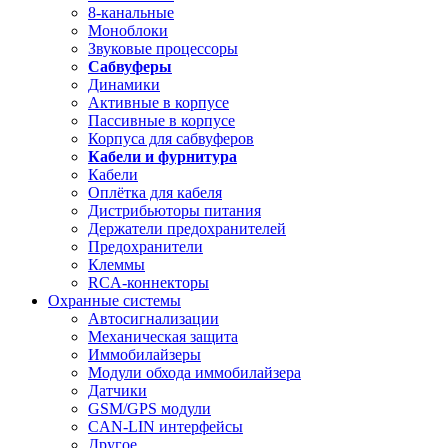
8-канальные
Моноблоки
Звуковые процессоры
Сабвуферы
Динамики
Активные в корпусе
Пассивные в корпусе
Корпуса для сабвуферов
Кабели и фурнитура
Кабели
Оплётка для кабеля
Дистрибьюторы питания
Держатели предохранителей
Предохранители
Клеммы
RCA-коннекторы
Охранные системы
Автосигнализации
Механическая защита
Иммобилайзеры
Модули обхода иммобилайзера
Датчики
GSM/GPS модули
CAN-LIN интерфейсы
Другое