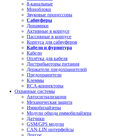
8-канальные
Моноблоки
Звуковые процессоры
Сабвуферы
Динамики
Активные в корпусе
Пассивные в корпусе
Корпуса для сабвуферов
Кабели и фурнитура
Кабели
Оплётка для кабеля
Дистрибьюторы питания
Держатели предохранителей
Предохранители
Клеммы
RCA-коннекторы
Охранные системы
Автосигнализации
Механическая защита
Иммобилайзеры
Модули обхода иммобилайзера
Датчики
GSM/GPS модули
CAN-LIN интерфейсы
Другое