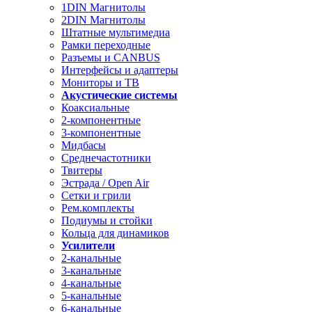
1DIN Магнитолы
2DIN Магнитолы
Штатные мультимедиа
Рамки переходные
Разъемы и CANBUS
Интерфейсы и адаптеры
Мониторы и ТВ
Акустические системы
Коаксиальные
2-компонентные
3-компонентные
Мидбасы
Среднечастотники
Твитеры
Эстрада / Open Air
Сетки и грили
Рем.комплекты
Подиумы и стойки
Кольца для динамиков
Усилители
2-канальные
3-канальные
4-канальные
5-канальные
6-канальные