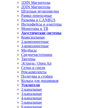
1DIN Магнитолы
2DIN Магнитолы
Штатные мультимедиа
Рамки переходные
Разъемы и CANBUS
Интерфейсы и адаптеры
Мониторы и ТВ
Акустические системы
Коаксиальные
2-компонентные
3-компонентные
Мидбасы
Среднечастотники
Твитеры
Эстрада / Open Air
Сетки и грили
Рем.комплекты
Подиумы и стойки
Кольца для динамиков
Усилители
2-канальные
3-канальные
4-канальные
5-канальные
6-канальные