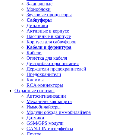
8-канальные
Моноблоки
Звуковые процессоры
Сабвуферы
Динамики
Активные в корпусе
Пассивные в корпусе
Корпуса для сабвуферов
Кабели и фурнитура
Кабели
Оплётка для кабеля
Дистрибьюторы питания
Держатели предохранителей
Предохранители
Клеммы
RCA-коннекторы
Охранные системы
Автосигнализации
Механическая защита
Иммобилайзеры
Модули обхода иммобилайзера
Датчики
GSM/GPS модули
CAN-LIN интерфейсы
Другое