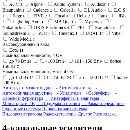
ACV
Alpine
Audio System
Audison
2
4
1
1
Blaupunkt
Cadence
Calcell
DL Audio
E.O.S.
1
2
1
4
Edge
FIVE
Focal
Helix
Intro
JBL
1
6
2
4
2
1
Lightning Audio
MB Quart
Mystery
2
1
1
2
Nakamichi
ORIS Electronics
PPI
Soundmax
4
4
1
1
Soundstream
Swat
Tonemix
URAL
Vibe
1
4
1
15
4
Wide Media
1
Высокоуровневый вход
Есть
11
Номинальная мощность, 4 Ом
до 70 Вт
71 - 100 Вт
101 - 150 Вт
более
28
27
9
150 Вт
7
Номинальная мощность, мост, 4 Ом
до 150 Вт
151 - 250 Вт
251 - 500 Вт
более
10
24
28
500 Вт
4
Автозвук и мультимедиа
- Автомагнитолы
-
Автомобильная акустика
- Усилители
- Сабвуферы
-
Кабели и фурнитура
- Интерфейсы и адаптеры
-
Мониторы и ТВ
- Подиумы и стойки
- Рамки переходные
Охранные системы
Парковочные системы
Видеорегистраторы
Радар-детекторы
Другое
Распродажа
4-канальные усилители