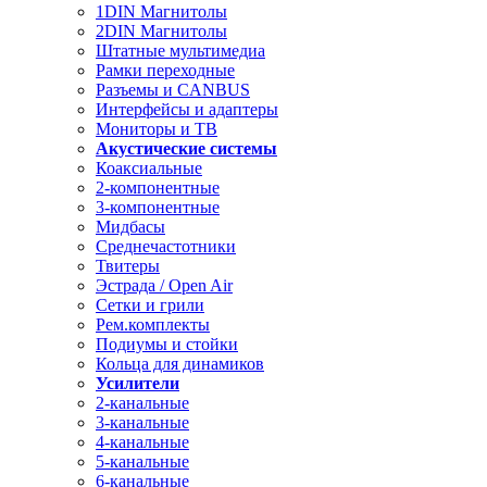
1DIN Магнитолы
2DIN Магнитолы
Штатные мультимедиа
Рамки переходные
Разъемы и CANBUS
Интерфейсы и адаптеры
Мониторы и ТВ
Акустические системы
Коаксиальные
2-компонентные
3-компонентные
Мидбасы
Среднечастотники
Твитеры
Эстрада / Open Air
Сетки и грили
Рем.комплекты
Подиумы и стойки
Кольца для динамиков
Усилители
2-канальные
3-канальные
4-канальные
5-канальные
6-канальные