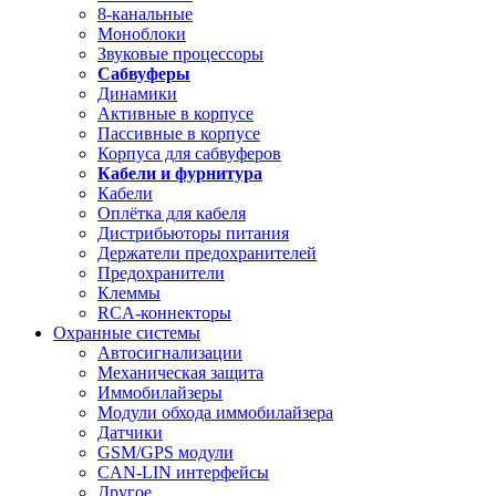
8-канальные
Моноблоки
Звуковые процессоры
Сабвуферы
Динамики
Активные в корпусе
Пассивные в корпусе
Корпуса для сабвуферов
Кабели и фурнитура
Кабели
Оплётка для кабеля
Дистрибьюторы питания
Держатели предохранителей
Предохранители
Клеммы
RCA-коннекторы
Охранные системы
Автосигнализации
Механическая защита
Иммобилайзеры
Модули обхода иммобилайзера
Датчики
GSM/GPS модули
CAN-LIN интерфейсы
Другое