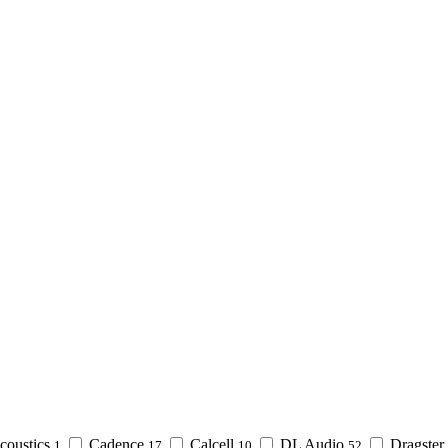
coustics
Cadence
Calcell
DL Audio
Dragster
1
17
10
52