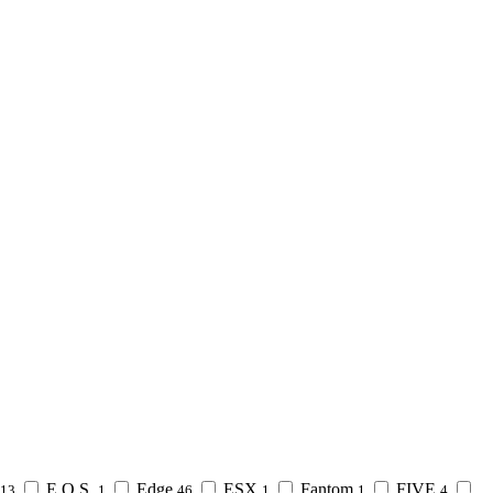
E.O.S.
Edge
ESX
Fantom
FIVE
13
1
46
1
1
4