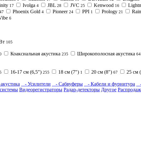
inity
Ivolga
JBL
JVC
Kenwood
Light
17
4
28
25
16
Phoenix Gold
Pioneer
PPI
Prology
Rai
47
4
24
1
21
Vibe
6
 Вт
105
Коаксиальная акустика
Широкополосная акустика
0
235
64
16-17 см (6,5")
18 см (7")
20 см (8")
25 см 
5
255
1
67
акустика
- Усилители
- Сабвуферы
- Кабели и фурнитура
-
системы
Видеорегистраторы
Радар-детекторы
Другое
Распродаж