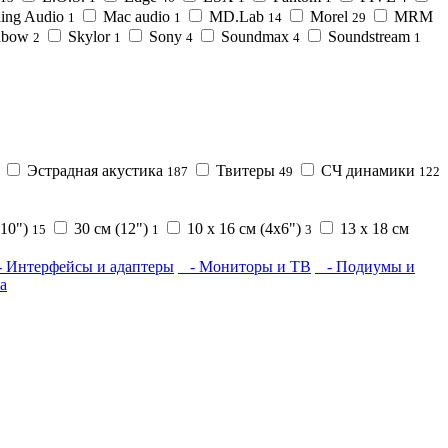
ning Audio
Mac audio
MD.Lab
Morel
MRM
1
1
14
29
nbow
Skylor
Sony
Soundmax
Soundstream
2
1
4
4
1
Эстрадная акустика
Твитеры
СЧ динамики
187
49
122
(10")
30 см (12")
10 x 16 см (4x6")
13 х 18 см
15
1
3
 Интерфейсы и адаптеры
- Мониторы и ТВ
- Подиумы и
а