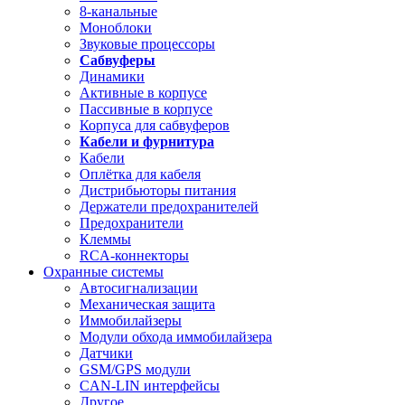
8-канальные
Моноблоки
Звуковые процессоры
Сабвуферы
Динамики
Активные в корпусе
Пассивные в корпусе
Корпуса для сабвуферов
Кабели и фурнитура
Кабели
Оплётка для кабеля
Дистрибьюторы питания
Держатели предохранителей
Предохранители
Клеммы
RCA-коннекторы
Охранные системы
Автосигнализации
Механическая защита
Иммобилайзеры
Модули обхода иммобилайзера
Датчики
GSM/GPS модули
CAN-LIN интерфейсы
Другое