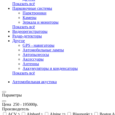
Показать всё
Парковочные системы
Парктроники
Камеры
Зеркала и мониторы
Показать всё
Видеорегистраторы
Радар-детекторы
Другое
GPS - навигаторы
Автомобильные лампы
Автопылесосы
Аксессуары
Антенны
Аккумуляторы и конденсаторы
Показать всё
Автомобильная акустика
Параметры
Цена
250
-
195000
р.
Производитель
ACV
Alphard
Alpine
Blaupunkt
Boston A
5
1
23
3