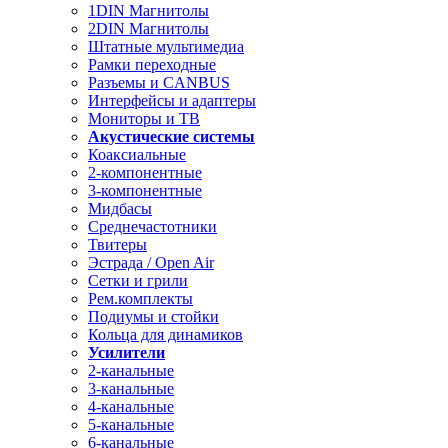
1DIN Магнитолы
2DIN Магнитолы
Штатные мультимедиа
Рамки переходные
Разъемы и CANBUS
Интерфейсы и адаптеры
Мониторы и ТВ
Акустические системы
Коаксиальные
2-компонентные
3-компонентные
Мидбасы
Среднечастотники
Твитеры
Эстрада / Open Air
Сетки и грили
Рем.комплекты
Подиумы и стойки
Кольца для динамиков
Усилители
2-канальные
3-канальные
4-канальные
5-канальные
6-канальные