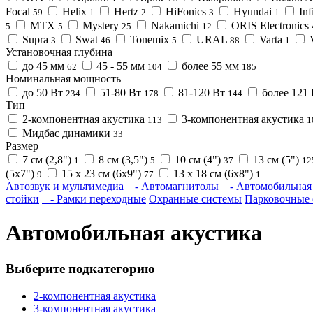
Focal
Helix
Hertz
HiFonics
Hyundai
Inf
59
1
2
3
1
MTX
Mystery
Nakamichi
ORIS Electronics
5
5
25
12
Supra
Swat
Tonemix
URAL
Varta
3
46
5
88
1
Установочная глубина
до 45 мм
45 - 55 мм
более 55 мм
62
104
185
Номинальная мощность
до 50 Вт
51-80 Вт
81-120 Вт
более 121
234
178
144
Тип
2-компонентная акустика
3-компонентная акустика
113
1
Мидбас динамики
33
Размер
7 см (2,8")
8 см (3,5")
10 см (4")
13 см (5")
1
5
37
12
(5x7")
15 x 23 см (6х9")
13 x 18 см (6x8")
9
77
1
Автозвук и мультимедиа
- Автомагнитолы
- Автомобильная 
стойки
- Рамки переходные
Охранные системы
Парковочные 
Автомобильная акустика
Выберите подкатегорию
2-компонентная акустика
3-компонентная акустика