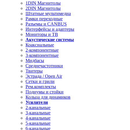
1DIN Магнитолы
2DIN Магнитолы
Штатные мультимедиа
Рамки переходные
Разъемы и CANBUS
Интерфейсы и адаптеры
Мониторы и ТВ
Акустические системы
Коаксиальные
2-компонентные
3-компонентные
Мидбасы
Среднечастотники
Твитеры
Эстрада / Open Air
Сетки и грили
Рем.комплекты
Подиумы и стойки
Кольца для динамиков
Усилители
2-канальные
3-канальные
4-канальные
5-канальные
6-канальные