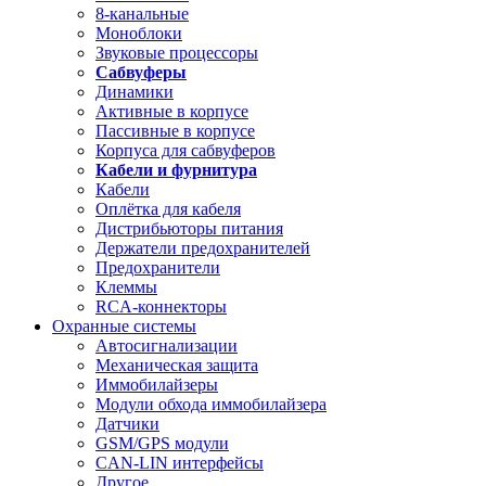
8-канальные
Моноблоки
Звуковые процессоры
Сабвуферы
Динамики
Активные в корпусе
Пассивные в корпусе
Корпуса для сабвуферов
Кабели и фурнитура
Кабели
Оплётка для кабеля
Дистрибьюторы питания
Держатели предохранителей
Предохранители
Клеммы
RCA-коннекторы
Охранные системы
Автосигнализации
Механическая защита
Иммобилайзеры
Модули обхода иммобилайзера
Датчики
GSM/GPS модули
CAN-LIN интерфейсы
Другое