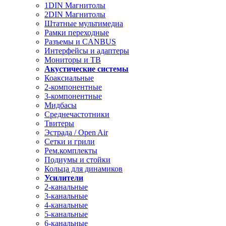
1DIN Магнитолы
2DIN Магнитолы
Штатные мультимедиа
Рамки переходные
Разъемы и CANBUS
Интерфейсы и адаптеры
Мониторы и ТВ
Акустические системы
Коаксиальные
2-компонентные
3-компонентные
Мидбасы
Среднечастотники
Твитеры
Эстрада / Open Air
Сетки и грили
Рем.комплекты
Подиумы и стойки
Кольца для динамиков
Усилители
2-канальные
3-канальные
4-канальные
5-канальные
6-канальные