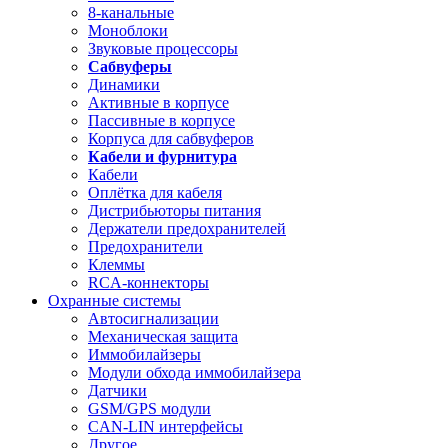
8-канальные
Моноблоки
Звуковые процессоры
Сабвуферы
Динамики
Активные в корпусе
Пассивные в корпусе
Корпуса для сабвуферов
Кабели и фурнитура
Кабели
Оплётка для кабеля
Дистрибьюторы питания
Держатели предохранителей
Предохранители
Клеммы
RCA-коннекторы
Охранные системы
Автосигнализации
Механическая защита
Иммобилайзеры
Модули обхода иммобилайзера
Датчики
GSM/GPS модули
CAN-LIN интерфейсы
Другое