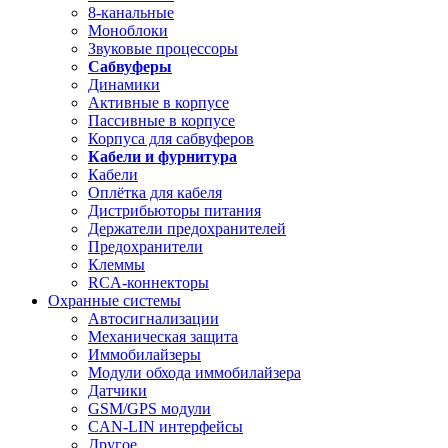
8-канальные
Моноблоки
Звуковые процессоры
Сабвуферы
Динамики
Активные в корпусе
Пассивные в корпусе
Корпуса для сабвуферов
Кабели и фурнитура
Кабели
Оплётка для кабеля
Дистрибьюторы питания
Держатели предохранителей
Предохранители
Клеммы
RCA-коннекторы
Охранные системы
Автосигнализации
Механическая защита
Иммобилайзеры
Модули обхода иммобилайзера
Датчики
GSM/GPS модули
CAN-LIN интерфейсы
Другое