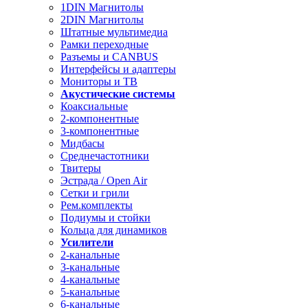
1DIN Магнитолы
2DIN Магнитолы
Штатные мультимедиа
Рамки переходные
Разъемы и CANBUS
Интерфейсы и адаптеры
Мониторы и ТВ
Акустические системы
Коаксиальные
2-компонентные
3-компонентные
Мидбасы
Среднечастотники
Твитеры
Эстрада / Open Air
Сетки и грили
Рем.комплекты
Подиумы и стойки
Кольца для динамиков
Усилители
2-канальные
3-канальные
4-канальные
5-канальные
6-канальные