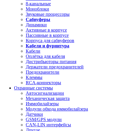
8-канальные
Моноблоки
Звуковые процессоры
Сабвуферы
Динамики
Активные в корпусе
Пассивные в корпусе
Корпуса для сабвуферов
Кабели и фурнитура
Кабели
Оплётка для кабеля
Дистрибьюторы питания
Держатели предохранителей
Предохранители
Клеммы
RCA-коннекторы
Охранные системы
Автосигнализации
Механическая защита
Иммобилайзеры
Модули обхода иммобилайзера
Датчики
GSM/GPS модули
CAN-LIN интерфейсы
Другое