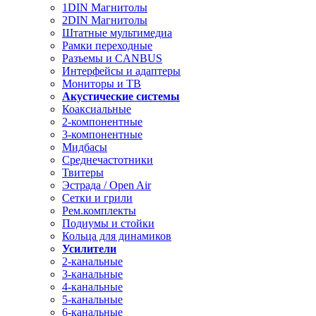
1DIN Магнитолы
2DIN Магнитолы
Штатные мультимедиа
Рамки переходные
Разъемы и CANBUS
Интерфейсы и адаптеры
Мониторы и ТВ
Акустические системы
Коаксиальные
2-компонентные
3-компонентные
Мидбасы
Среднечастотники
Твитеры
Эстрада / Open Air
Сетки и грили
Рем.комплекты
Подиумы и стойки
Кольца для динамиков
Усилители
2-канальные
3-канальные
4-канальные
5-канальные
6-канальные