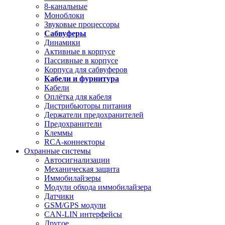
8-канальные
Моноблоки
Звуковые процессоры
Сабвуферы
Динамики
Активные в корпусе
Пассивные в корпусе
Корпуса для сабвуферов
Кабели и фурнитура
Кабели
Оплётка для кабеля
Дистрибьюторы питания
Держатели предохранителей
Предохранители
Клеммы
RCA-коннекторы
Охранные системы
Автосигнализации
Механическая защита
Иммобилайзеры
Модули обхода иммобилайзера
Датчики
GSM/GPS модули
CAN-LIN интерфейсы
Другое