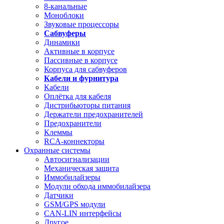
8-канальные
Моноблоки
Звуковые процессоры
Сабвуферы
Динамики
Активные в корпусе
Пассивные в корпусе
Корпуса для сабвуферов
Кабели и фурнитура
Кабели
Оплётка для кабеля
Дистрибьюторы питания
Держатели предохранителей
Предохранители
Клеммы
RCA-коннекторы
Охранные системы
Автосигнализации
Механическая защита
Иммобилайзеры
Модули обхода иммобилайзера
Датчики
GSM/GPS модули
CAN-LIN интерфейсы
Другое