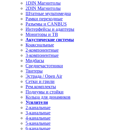
1DIN Магнитолы
2DIN Магнитолы
Штатные мультимедиа
Рамки переходные
Разъемы и CANBUS
Интерфейсы и адаптеры
Мониторы и ТВ
Акустические системы
Коаксиальные
2-компонентные
3-компонентные
Мидбасы
Среднечастотники
Твитеры
Эстрада / Open Air
Сетки и грили
Рем.комплекты
Подиумы и стойки
Кольца для динамиков
Усилители
2-канальные
3-канальные
4-канальные
5-канальные
6-канальные