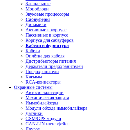
8-канальные
Моноблоки
Звуковые процессоры
Сабвуферы
Динамики
Активные в корпусе
Пассивные в корпусе
Корпуса для сабвуферов
Кабели и фурнитура
Кабели
Оплётка для кабеля
Дистрибьюторы питания
Держатели предохранителей
Предохранители
Клеммы
RCA-коннекторы
Охранные системы
Автосигнализации
Механическая защита
Иммобилайзеры
Модули обхода иммобилайзера
Датчики
GSM/GPS модули
CAN-LIN интерфейсы
Другое